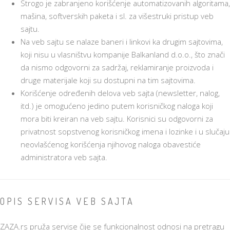
Strogo je zabranjeno korišćenje automatizovanih algoritama,
mašina, softverskih paketa i sl. za višestruki pristup veb
sajtu.
Na veb sajtu se nalaze baneri i linkovi ka drugim sajtovima,
koji nisu u vlasništvu kompanije Balkanland d.o.o., što znači
da nismo odgovorni za sadržaj, reklamiranje proizvoda i
druge materijale koji su dostupni na tim sajtovima.
Korišćenje određenih delova veb sajta (newsletter, nalog,
itd.) je omogućeno jedino putem korisničkog naloga koji
mora biti kreiran na veb sajtu. Korisnici su odgovorni za
privatnost sopstvenog korisničkog imena i lozinke i u slučaju
neovlašćenog korišćenja njihovog naloga obavestiće
administratora veb sajta.
OPIS SERVISA VEB SAJTA
ZAZA.rs pruža servise čije se funkcionalnost odnosi na pretragu