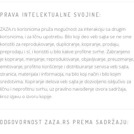
PRAVA INTELEKTUALNE SVOJINE:
ZAZA.rs korisnicima pruža mogućnost za interakciju sa drugim
korisnicima, i za ličnu upotrebu. Bilo koji deo veb sajta se ne sme
koristiti za reprodukovanje, dupliciranje, kopiranje, prodaju,
preprodaju i sl. i koristiti u bilo kakve profitne svrhe. Zabranjeno
je kopiranje, menjanje, reprodukovanje, objavljivanje, preuzimanje,
emitovanje, profitno korišćenje i distribuiranje servisa veb sajta,
stranica, materijala i informacija, na bilo koji način i bilo kojim
sredstvima. Kopiranje delova veb sajta je dozvoljeno isključivo za
ličnu i neprofitnu svrhu, uz pravilno navođenje izvora sadržaja,
kroz izjavu o izvoru kopije.
ODGOVORNOST ZAZA.RS PREMA SADRŽAJU: