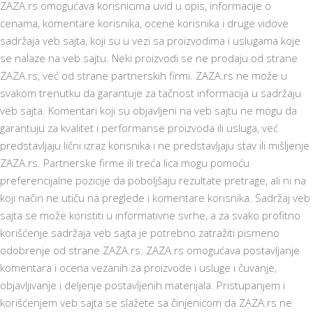
ZAZA.rs omogućava korisnicima uvid u opis, informacije o
cenama, komentare korisnika, ocene korisnika i druge vidove
sadržaja veb sajta, koji su u vezi sa proizvodima i uslugama koje
se nalaze na veb sajtu. Neki proizvodi se ne prodaju od strane
ZAZA.rs, već od strane partnerskih firmi. ZAZA.rs ne može u
svakom trenutku da garantuje za tačnost informacija u sadržaju
veb sajta. Komentari koji su objavljeni na veb sajtu ne mogu da
garantuju za kvalitet i performanse proizvoda ili usluga, već
predstavljaju lični izraz korisnika i ne predstavljaju stav ili mišljenje
ZAZA.rs. Partnerske firme ili treća lica mogu pomoću
preferencijalne pozicije da poboljšaju rezultate pretrage, ali ni na
koji način ne utiču na preglede i komentare korisnika. Sadržaj veb
sajta se može koristiti u informativne svrhe, a za svako profitno
korišćenje sadržaja veb sajta je potrebno zatražiti pismeno
odobrenje od strane ZAZA.rs. ZAZA.rs omogućava postavljanje
komentara i ocena vezanih za proizvode i usluge i čuvanje,
objavljivanje i deljenje postavljenih materijala. Pristupanjem i
korišćenjem veb sajta se slažete sa činjenicom da ZAZA.rs ne