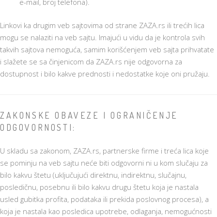
e-mail, broj telefona).
Linkovi ka drugim veb sajtovima od strane ZAZA.rs ili trećih lica
mogu se nalaziti na veb sajtu. Imajući u vidu da je kontrola svih
takvih sajtova nemoguća, samim korišćenjem veb sajta prihvatate
i slažete se sa činjenicom da ZAZA.rs nije odgovorna za
dostupnost i bilo kakve prednosti i nedostatke koje oni pružaju.
ZAKONSKE OBAVEZE I OGRANIČENJE
ODGOVORNOSTI:
U skladu sa zakonom, ZAZA.rs, partnerske firme i treća lica koje
se pominju na veb sajtu neće biti odgovorni ni u kom slučaju za
bilo kakvu štetu (uključujući direktnu, indirektnu, slučajnu,
posledičnu, posebnu ili bilo kakvu drugu štetu koja je nastala
usled gubitka profita, podataka ili prekida poslovnog procesa), a
koja je nastala kao posledica upotrebe, odlaganja, nemogućnosti