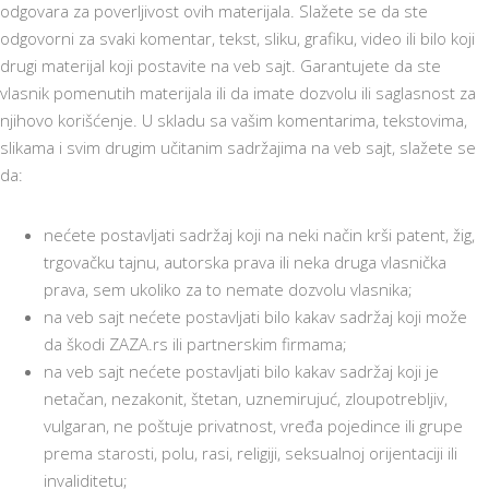
odgovara za poverljivost ovih materijala. Slažete se da ste
odgovorni za svaki komentar, tekst, sliku, grafiku, video ili bilo koji
drugi materijal koji postavite na veb sajt. Garantujete da ste
vlasnik pomenutih materijala ili da imate dozvolu ili saglasnost za
njihovo korišćenje. U skladu sa vašim komentarima, tekstovima,
slikama i svim drugim učitanim sadržajima na veb sajt, slažete se
da:
nećete postavljati sadržaj koji na neki način krši patent, žig,
trgovačku tajnu, autorska prava ili neka druga vlasnička
prava, sem ukoliko za to nemate dozvolu vlasnika;
na veb sajt nećete postavljati bilo kakav sadržaj koji može
da škodi ZAZA.rs ili partnerskim firmama;
na veb sajt nećete postavljati bilo kakav sadržaj koji je
netačan, nezakonit, štetan, uznemirujuć, zloupotrebljiv,
vulgaran, ne poštuje privatnost, vređa pojedince ili grupe
prema starosti, polu, rasi, religiji, seksualnoj orijentaciji ili
invaliditetu;