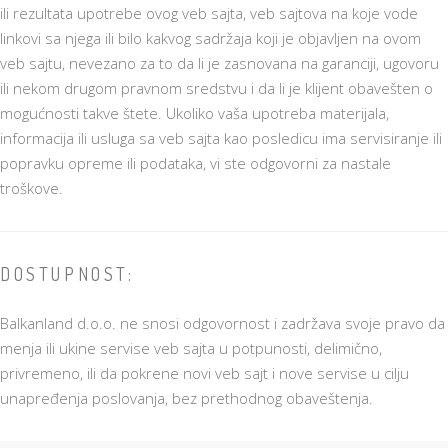
ili rezultata upotrebe ovog veb sajta, veb sajtova na koje vode
linkovi sa njega ili bilo kakvog sadržaja koji je objavljen na ovom
veb sajtu, nevezano za to da li je zasnovana na garanciji, ugovoru
ili nekom drugom pravnom sredstvu i da li je klijent obavešten o
mogućnosti takve štete. Ukoliko vaša upotreba materijala,
informacija ili usluga sa veb sajta kao posledicu ima servisiranje ili
popravku opreme ili podataka, vi ste odgovorni za nastale
troškove.
DOSTUPNOST:
Balkanland d.o.o. ne snosi odgovornost i zadržava svoje pravo da
menja ili ukine servise veb sajta u potpunosti, delimično,
privremeno, ili da pokrene novi veb sajt i nove servise u cilju
unapređenja poslovanja, bez prethodnog obaveštenja.