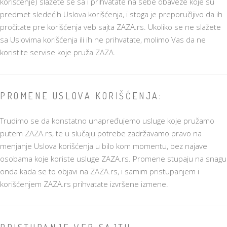
korišćenje) slažete se sa i prihvatate na sebe obaveze koje su
predmet sledećih Uslova korišćenja, i stoga je preporučljivo da ih
pročitate pre korišćenja veb sajta ZAZA.rs. Ukoliko se ne slažete
sa Uslovima korišćenja ili ih ne prihvatate, molimo Vas da ne
koristite servise koje pruža ZAZA.
PROMENE USLOVA KORIŠĆENJA:
Trudimo se da konstatno unapređujemo usluge koje pružamo
putem ZAZA.rs, te u slučaju potrebe zadržavamo pravo na
menjanje Uslova korišćenja u bilo kom momentu, bez najave
osobama koje koriste usluge ZAZA.rs. Promene stupaju na snagu
onda kada se to objavi na ZAZA.rs, i samim pristupanjem i
korišćenjem ZAZA.rs prihvatate izvršene izmene.