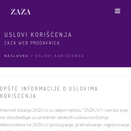
USLOVI KORIŠĆENJA
ZAZA WEB PRODAVNICA
NASLOVNA
/
USLOVI KORIŠĆENJA
OPŠTE INFORMACIJE O USLOVIMA
KORIŠĆENJA
Internet lokacija ZAZA.rs (u daljem tekstu “ZAZA.rs”) i servisi koje
isti obezbeđuje su predmet sledećih uslova korišćenja.
Aktivnostima na ZAZA.rs (pristupanje, pretraživanje, registrovanje,