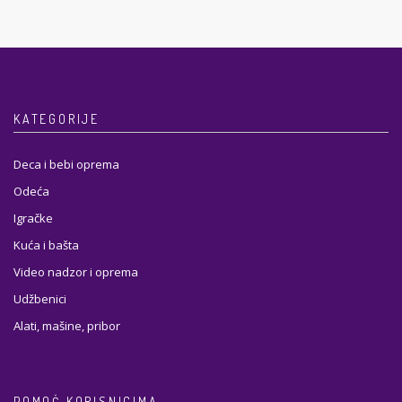
KATEGORIJE
Deca i bebi oprema
Odeća
Igračke
Kuća i bašta
Video nadzor i oprema
Udžbenici
Alati, mašine, pribor
POMOĆ KORISNICIMA