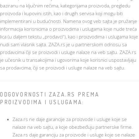
baziranu na ključnim rečima, kategorijama proizvoda, pregledu
proizvoda i kupovini istih, kao i drugih servisa koji mogu biti
implementirani u budućnosti. Namena ovog veb sajta je pružanje
informacija korisnicima o proizvodima i uslugama koje nude treća
lica (u daljem tekstu „prodavci“), kao i proizvodima i uslugama koje
nudi sam vlasnik sajta. ZAZA.rs je u partnerskom odnosu sa
prodavcima čiji se proizvodi i usluge nalaze na veb sajtu. ZAZA.rs
je učesnik u transakcijima i ugovorima koje korisnici uspostavljaju
sa prodavcima, čiji se proizvodi i usluge nalaze na veb sajtu.
ODGOVORNOSTI ZAZA.RS PREMA
PROIZVODIMA I USLUGAMA:
Zaza.rs ne daje garancije za proizvode i usluge koje se
nalaze na veb sajtu, a koje obezbeđuju partnerske firme.
Zaza.rs daje garanciju za proizvode i usluge koje se nalaze