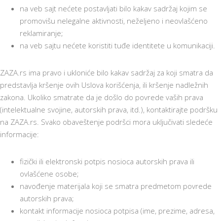
na veb sajt nećete postavljati bilo kakav sadržaj kojim se
promovišu nelegalne aktivnosti, neželjeno i neovlašćeno
reklamiranje;
na veb sajtu nećete koristiti tuđe identitete u komunikaciji.
ZAZA.rs ima pravo i ukloniće bilo kakav sadržaj za koji smatra da
predstavlja kršenje ovih Uslova korišćenja, ili kršenje nadležnih
zakona. Ukoliko smatrate da je došlo do povrede vaših prava
(intelektualne svojine, autorskih prava, itd.), kontaktirajte podršku
na ZAZA.rs. Svako obaveštenje podršci mora uključivati sledeće
informacije:
fizički ili elektronski potpis nosioca autorskih prava ili
ovlašćene osobe;
navođenje materijala koji se smatra predmetom povrede
autorskih prava;
kontakt informacije nosioca potpisa (ime, prezime, adresa,