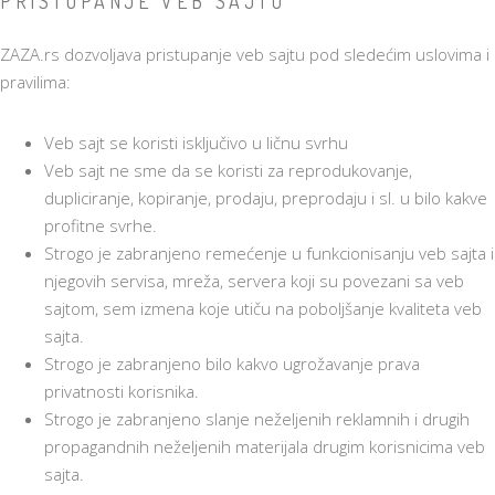
PRISTUPANJE VEB SAJTU
ZAZA.rs dozvoljava pristupanje veb sajtu pod sledećim uslovima i
pravilima:
Veb sajt se koristi isključivo u ličnu svrhu
Veb sajt ne sme da se koristi za reprodukovanje,
dupliciranje, kopiranje, prodaju, preprodaju i sl. u bilo kakve
profitne svrhe.
Strogo je zabranjeno remećenje u funkcionisanju veb sajta i
njegovih servisa, mreža, servera koji su povezani sa veb
sajtom, sem izmena koje utiču na poboljšanje kvaliteta veb
sajta.
Strogo je zabranjeno bilo kakvo ugrožavanje prava
privatnosti korisnika.
Strogo je zabranjeno slanje neželjenih reklamnih i drugih
propagandnih neželjenih materijala drugim korisnicima veb
sajta.