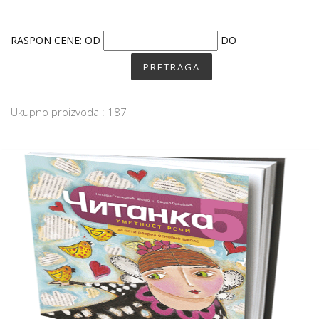
RASPON CENE:
OD
DO
Ukupno proizvoda : 187