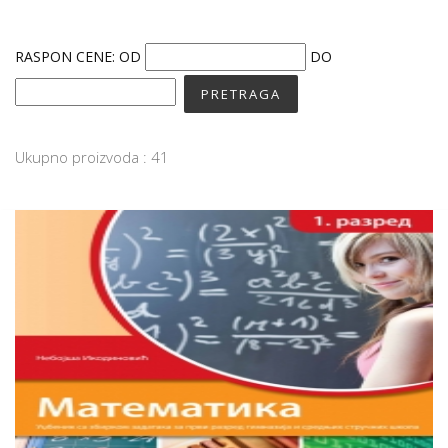
RASPON CENE:
OD
DO
Ukupno proizvoda : 41