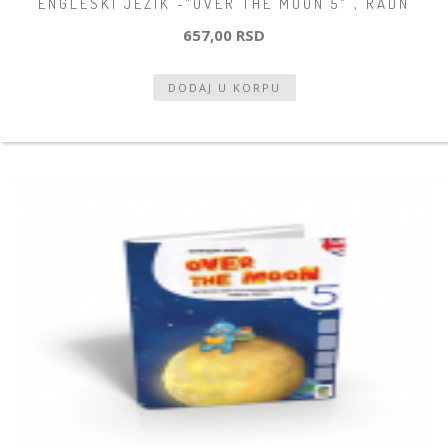
ENGLESKI JEZIK -"OVER THE MOON 5" , RADN
657,00 RSD