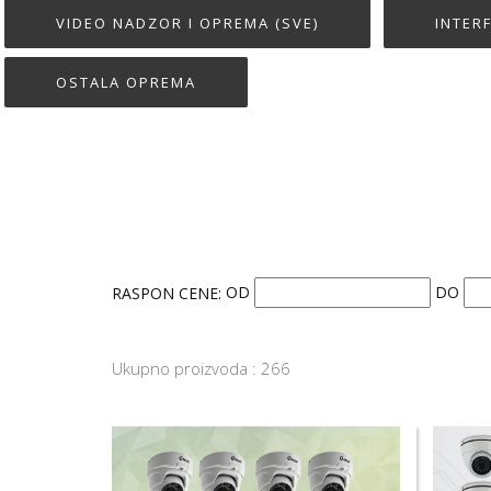
VIDEO NADZOR I OPREMA (SVE)
INTER
OSTALA OPREMA
RASPON CENE:
OD
DO
Ukupno proizvoda : 266