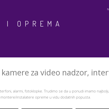
 I OPREMA
kamere za video nadzor, inter
terfoni, alarmi, fotoklopke. Trudimo se da u ponudi imamo najbolj
 montere/instalatere opreme u vidu dodatnih popusta.