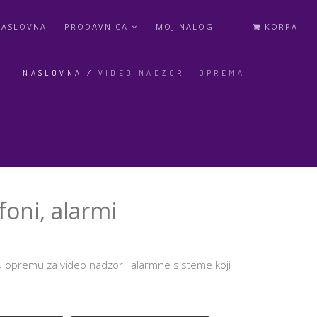
NASLOVNA
PRODAVNICA
MOJ NALOG
KORPA
NASLOVNA
/
VIDEO NADZOR I OPREMA
foni, alarmi
u opremu za video nadzor i alarmne sisteme koji