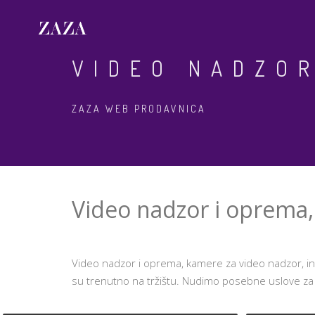
VIDEO NADZOR
ZAZA WEB PRODAVNICA
Video nadzor i oprema, 
Video nadzor i oprema, kamere za video nadzor, in
su trenutno na tržištu. Nudimo posebne uslove za