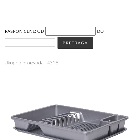
RASPON CENE:
OD
DO
Ukupno proizvoda : 4318