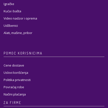
Igračke
Kuća i bašta
Video nadzor i oprema
Udžbenici
Alati, mašine, pribor
POMOĆ KORISNICIMA
Cene dostave
Uslovi korišćenja
Politika privatnosti
Povraćaj robe
Načini plaćanja
ZA FIRME