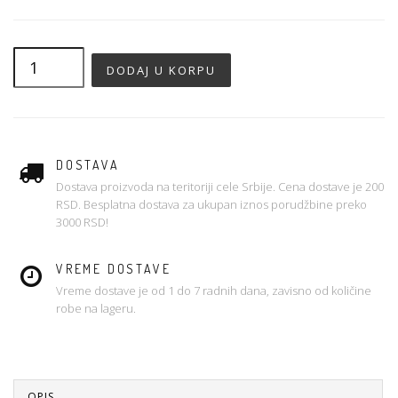
DOSTAVA
Dostava proizvoda na teritoriji cele Srbije. Cena dostave je 200
RSD. Besplatna dostava za ukupan iznos porudžbine preko
3000 RSD!
VREME DOSTAVE
Vreme dostave je od 1 do 7 radnih dana, zavisno od količine
robe na lageru.
OPIS