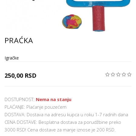
PRAĆKA
Igračke
250,00 RSD
DOSTUPNOST:
Nema na stanju
PLAĆANJE: Plaćanje pouzećem
DOSTAVA: Dostava na adresu kupca u roku 1-7 radnih dana
CENA DOSTAVE: Besplatna dostava za porudžbine preko
3000 RSD! Cena dostave za manje iznose je 200 RSD.