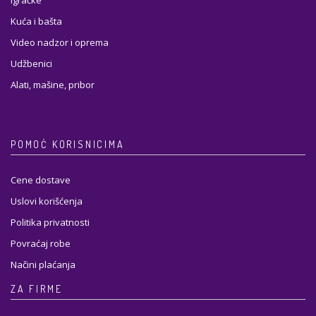
Igračke
Kuća i bašta
Video nadzor i oprema
Udžbenici
Alati, mašine, pribor
POMOĆ KORISNICIMA
Cene dostave
Uslovi korišćenja
Politika privatnosti
Povraćaj robe
Načini plaćanja
ZA FIRME