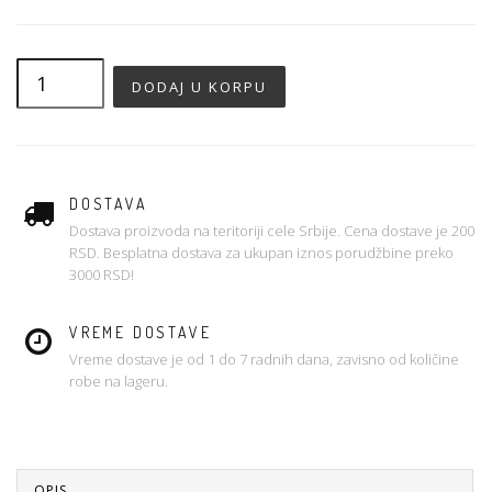
DOSTAVA
Dostava proizvoda na teritoriji cele Srbije. Cena dostave je 200
RSD. Besplatna dostava za ukupan iznos porudžbine preko
3000 RSD!
VREME DOSTAVE
Vreme dostave je od 1 do 7 radnih dana, zavisno od količine
robe na lageru.
OPIS