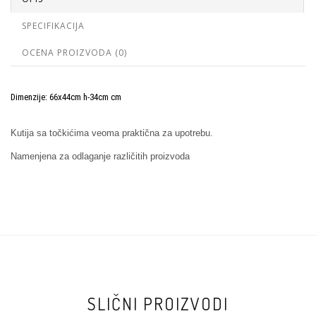
SPECIFIKACIJA
OCENA PROIZVODA (0)
Dimenzije: 66x44cm h-34cm cm
Kutija sa točkićima veoma praktična za upotrebu.
Namenjena za odlaganje različitih proizvoda
SLIČNI PROIZVODI