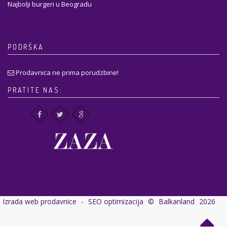
Najbolji burgeri u Beogradu
PODRŠKA
Prodavnica ne prima porudzbine!
PRATITE NAS:
Izrada web prodavnice
-
SEO optimizacija
©
Balkanland
2026