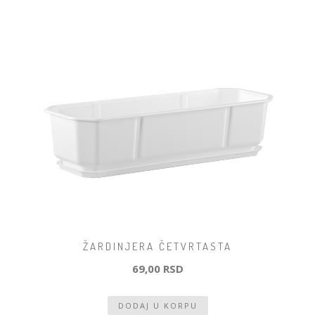
ŽARDINJERA ČETVRTASTA
69,00 RSD