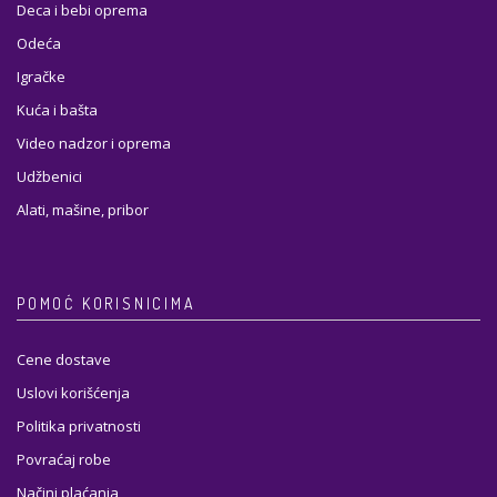
Deca i bebi oprema
Odeća
Igračke
Kuća i bašta
Video nadzor i oprema
Udžbenici
Alati, mašine, pribor
POMOĆ KORISNICIMA
Cene dostave
Uslovi korišćenja
Politika privatnosti
Povraćaj robe
Načini plaćanja