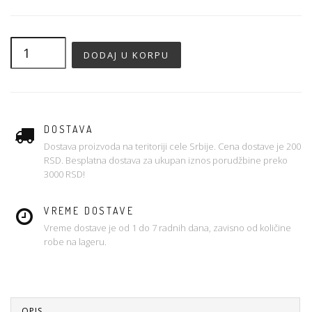
DOSTAVA
Dostava proizvoda na teritoriji cele Srbije. Cena dostave je 200
RSD. Besplatna dostava za ukupan iznos porudžbine preko
3000 RSD!
VREME DOSTAVE
Vreme dostave je od 1 do 7 radnih dana, zavisno od količine
robe na lageru.
OPIS