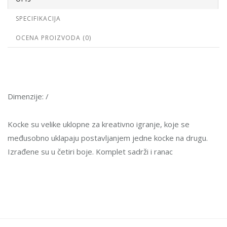
SPECIFIKACIJA
OCENA PROIZVODA (0)
Dimenzije: /
Kocke su velike uklopne za kreativno igranje, koje se
međusobno uklapaju postavljanjem jedne kocke na drugu.
Izrađene su u četiri boje. Komplet sadrži i ranac