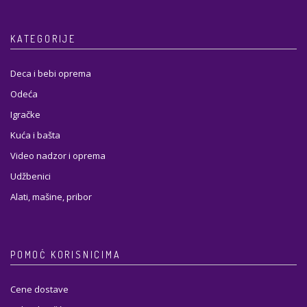
KATEGORIJE
Deca i bebi oprema
Odeća
Igračke
Kuća i bašta
Video nadzor i oprema
Udžbenici
Alati, mašine, pribor
POMOĆ KORISNICIMA
Cene dostave