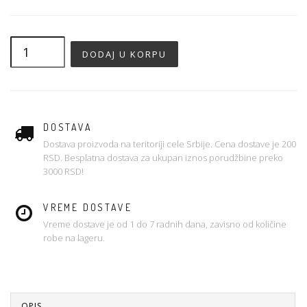
DOSTAVA
Dostava proizvoda na teritoriji cele Srbije. Cena dostave je 200
RSD. Besplatna dostava za ukupan iznos porudžbine preko
3000 RSD!
VREME DOSTAVE
Vreme dostave je od 1 do 7 radnih dana, zavisno od količine
robe na lageru.
OPIS