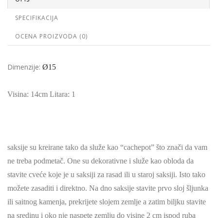
SPECIFIKACIJA
OCENA PROIZVODA (0)
Dimenzije:
Ø15
Visina: 14cm Litara: 1
saksije su kreirane tako da služe kao “cachepot” što znači da vam
ne treba podmetač. One su dekorativne i služe kao obloda da
stavite cveće koje je u saksiji za rasad ili u staroj saksiji. Isto tako
možete zasaditi i direktno. Na dno saksije stavite prvo sloj šljunka
ili saitnog kamenja, prekrijete slojem zemlje a zatim biljku stavite
na sredinu i oko nje naspete zemlju do visine 2 cm ispod ruba