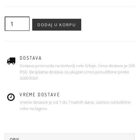
DOSTAVA
Dostava proizvoda na teritoriji cele Srbije. Cena dostave je 200
RSD. Besplatna dostava za ukupan iznos porudžbine preko
3000 RSD!
VREME DOSTAVE
Vreme dostave je od 1 do 7 radnih dana, zavisno od količine
robe na lageru.
OPIS