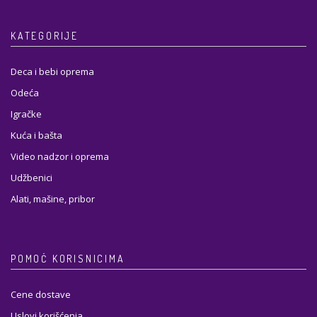
KATEGORIJE
Deca i bebi oprema
Odeća
Igračke
Kuća i bašta
Video nadzor i oprema
Udžbenici
Alati, mašine, pribor
POMOĆ KORISNICIMA
Cene dostave
Uslovi korišćenja