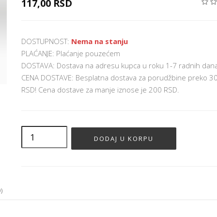
117,00 RSD
DOSTUPNOST:
Nema na stanju
PLAĆANJE: Plaćanje pouzećem
DOSTAVA: Dostava na adresu kupca u roku 1-7 radnih dan
CENA DOSTAVE: Besplatna dostava za porudžbine preko 3
RSD! Cena dostave za manje iznose je 200 RSD.
)