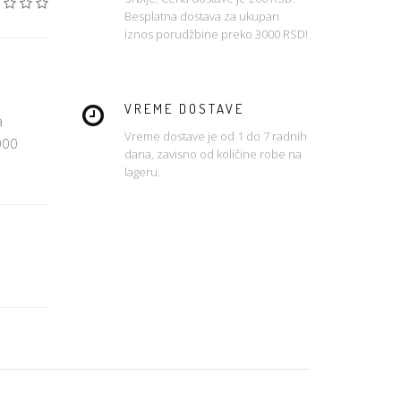
Besplatna dostava za ukupan
iznos porudžbine preko 3000 RSD!
VREME DOSTAVE
a
Vreme dostave je od 1 do 7 radnih
000
dana, zavisno od količine robe na
lageru.