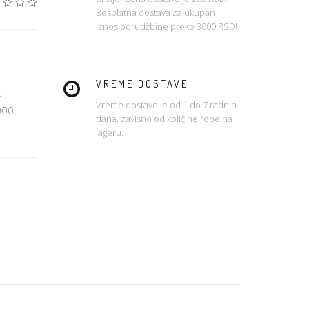
Besplatna dostava za ukupan
iznos porudžbine preko 3000 RSD!
VREME DOSTAVE
a
Vreme dostave je od 1 do 7 radnih
000
dana, zavisno od količine robe na
lageru.