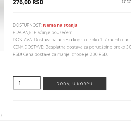
276,00 RSD
DOSTUPNOST:
Nema na stanju
PLAĆANJE: Plaćanje pouzećem
DOSTAVA: Dostava na adresu kupca u roku 1-7 radnih dan
CENA DOSTAVE: Besplatna dostava za porudžbine preko 3
RSD! Cena dostave za manje iznose je 200 RSD.
)