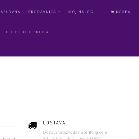
NASLOVNA
PRODAVNICA
MOJ NALOG
KORPA
ECA I BEBI OPREMA
DOSTAVA
Dostava proizvoda na teritoriji cele
Srbije. Cena dostave je 200 RSD.