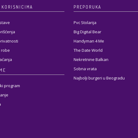
 KORISNICIMA
PREPORUKA
stave
Pvc Stolarija
orišćenja
Big Digital Bear
privatnosti
Handyman 4 Me
 robe
The Date World
laćanja
Nekretnine Balkan
Sobna vrata
RME
Najbolji burgeri u Beogradu
ki program
anje
a