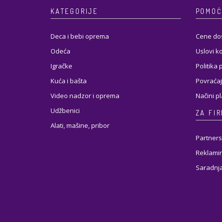
KATEGORIJE
POMOĆ
Deca i bebi oprema
Cene do
Odeća
Uslovi k
Igračke
Politika 
Kuća i bašta
Povraćaj
Video nadzor i oprema
Načini p
Udžbenici
ZA FI
Alati, mašine, pribor
Partners
Reklamir
Saradnj