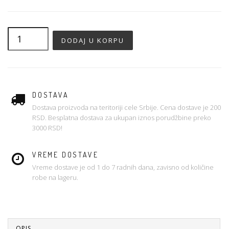
DOSTAVA
Dostava proizvoda na teritoriji cele Srbije. Cena dostave je 200
RSD. Besplatna dostava za ukupan iznos porudžbine preko
3000 RSD!
VREME DOSTAVE
Vreme dostave je od 1 do 7 radnih dana, zavisno od količine
robe na lageru.
OPIS