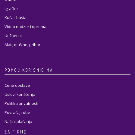
Igračke
Kuća i bašta
Video nadzor i oprema
Udžbenici
Alati, mašine, pribor
POMOĆ KORISNICIMA
Cene dostave
Uslovi korišćenja
Politika privatnosti
Povraćaj robe
Načini plaćanja
ZA FIRME