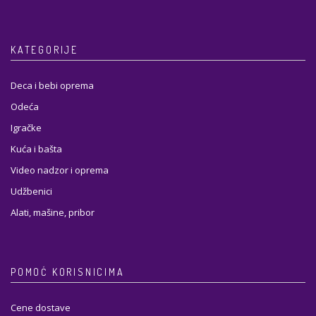
KATEGORIJE
Deca i bebi oprema
Odeća
Igračke
Kuća i bašta
Video nadzor i oprema
Udžbenici
Alati, mašine, pribor
POMOĆ KORISNICIMA
Cene dostave