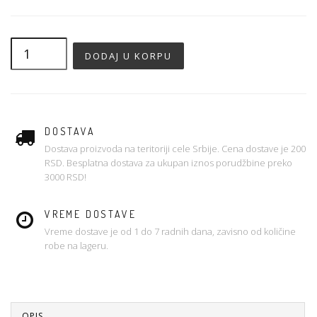
DOSTAVA
Dostava proizvoda na teritoriji cele Srbije. Cena dostave je 200
RSD. Besplatna dostava za ukupan iznos porudžbine preko
3000 RSD!
VREME DOSTAVE
Vreme dostave je od 1 do 7 radnih dana, zavisno od količine
robe na lageru.
OPIS