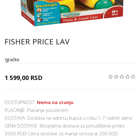
FISHER PRICE LAV
Igračke
1 599,00 RSD
DOSTUPNOST:
Nema na stanju
PLAĆANJE: Plaćanje pouzećem
DOSTAVA: Dostava na adresu kupca u roku 1-7 radnih dana
CENA DOSTAVE: Besplatna dostava za porudžbine preko
3000 RSD! Cena dostave za manje iznose je 200 RSD.