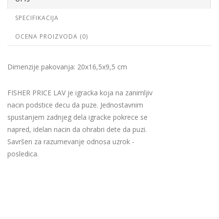
SPECIFIKACIJA
OCENA PROIZVODA (0)
Dimenzije pakovanja: 20x16,5x9,5 cm
FISHER PRICE LAV je igracka koja na zanimljiv
nacin podstice decu da puze. Jednostavnim
spustanjem zadnjeg dela igracke pokrece se
napred, idelan nacin da ohrabri dete da puzi.
Savršen za razumevanje odnosa uzrok -
posledica.