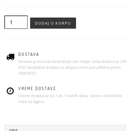
DOSTAVA
Dostava proizvoda na teritoriji cele Srbije. Cena dostave je 200
RSD. Besplatna dostava za ukupan iznos porudžbine preko
3000 RSD!
VREME DOSTAVE
Vreme dostave je od 1 do 7 radnih dana, zavisno od količine
robe na lageru.
OPIS