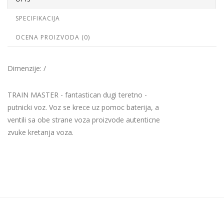
SPECIFIKACIJA
OCENA PROIZVODA (0)
Dimenzije: /
TRAIN MASTER - fantastican dugi teretno -
putnicki voz. Voz se krece uz pomoc baterija, a
ventili sa obe strane voza proizvode autenticne
zvuke kretanja voza.