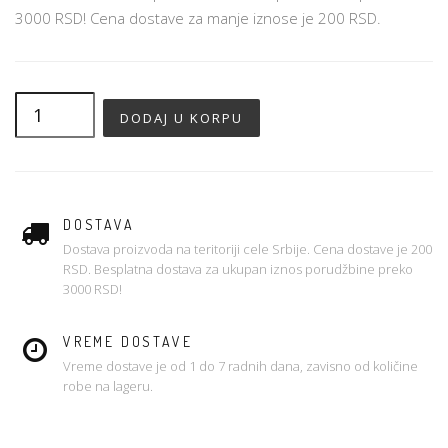
3000 RSD! Cena dostave za manje iznose je 200 RSD.
DOSTAVA
Dostava proizvoda na teritoriji cele Srbije. Cena dostave je 200
RSD. Besplatna dostava za ukupan iznos porudžbine preko
3000 RSD!
VREME DOSTAVE
Vreme dostave je od 1 do 7 radnih dana, zavisno od količine
robe na lageru.