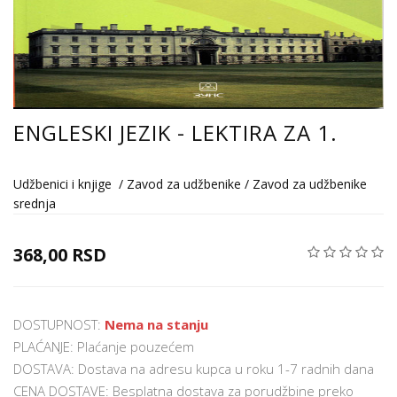
ENGLESKI JEZIK - LEKTIRA ZA 1.
Udžbenici i knjige
/
Zavod za udžbenike
/
Zavod za udžbenike
srednja
368,00 RSD
DOSTUPNOST:
Nema na stanju
PLAĆANJE: Plaćanje pouzećem
DOSTAVA: Dostava na adresu kupca u roku 1-7 radnih dana
CENA DOSTAVE: Besplatna dostava za porudžbine preko