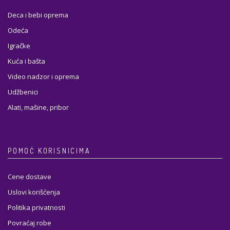
Deca i bebi oprema
Odeća
Igračke
Kuća i bašta
Video nadzor i oprema
Udžbenici
Alati, mašine, pribor
POMOĆ KORISNICIMA
Cene dostave
Uslovi korišćenja
Politika privatnosti
Povraćaj robe