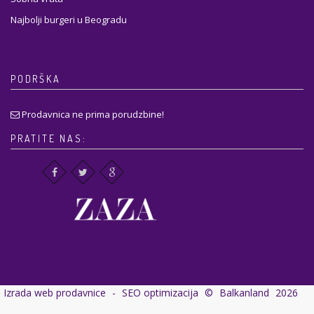
Najbolji burgeri u Beogradu
PODRŠKA
Prodavnica ne prima porudzbine!
PRATITE NAS:
Izrada web prodavnice
-
SEO optimizacija
©
Balkanland
2026