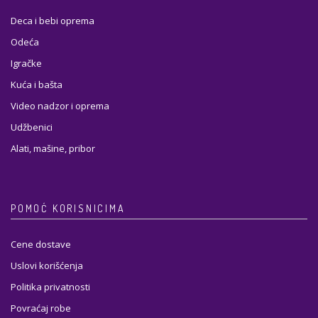
Deca i bebi oprema
Odeća
Igračke
Kuća i bašta
Video nadzor i oprema
Udžbenici
Alati, mašine, pribor
POMOĆ KORISNICIMA
Cene dostave
Uslovi korišćenja
Politika privatnosti
Povraćaj robe