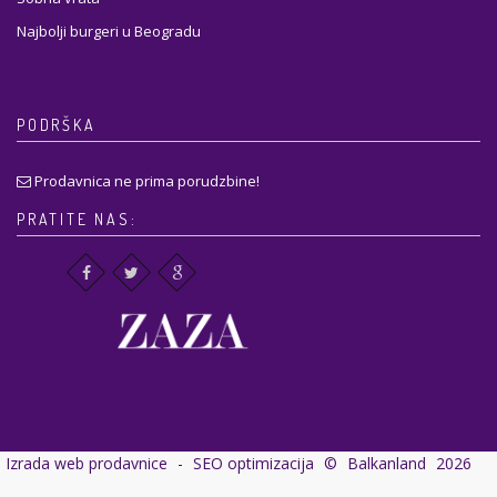
Najbolji burgeri u Beogradu
PODRŠKA
Prodavnica ne prima porudzbine!
PRATITE NAS:
Izrada web prodavnice
-
SEO optimizacija
©
Balkanland
2026