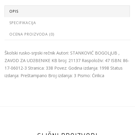
OPIS
SPECIFIKACIJA
OCENA PROIZVODA (0)
Školski rusko-srpski rečnik Autori: STANKOVIĆ BOGOLjUB ,
ZAVOD ZA UDžBENIKE KB broj: 21137 Raspoloživ: 47 ISBN: 86-
17-06012-3 Stranica: 338 Povez: Godina izdanja: 1998 Status
izdanja: Preštampano Broj izdanja: 3 Pismo: Ćirilica