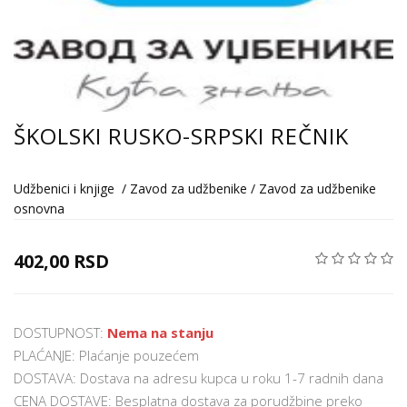
ŠKOLSKI RUSKO-SRPSKI REČNIK
Udžbenici i knjige
/
Zavod za udžbenike
/
Zavod za udžbenike
osnovna
402,00 RSD
DOSTUPNOST:
Nema na stanju
PLAĆANJE: Plaćanje pouzećem
DOSTAVA: Dostava na adresu kupca u roku 1-7 radnih dana
CENA DOSTAVE: Besplatna dostava za porudžbine preko