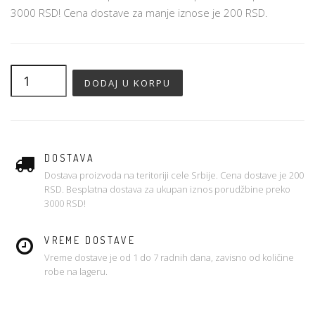
3000 RSD! Cena dostave za manje iznose je 200 RSD.
DOSTAVA
Dostava proizvoda na teritoriji cele Srbije. Cena dostave je 200
RSD. Besplatna dostava za ukupan iznos porudžbine preko
3000 RSD!
VREME DOSTAVE
Vreme dostave je od 1 do 7 radnih dana, zavisno od količine
robe na lageru.