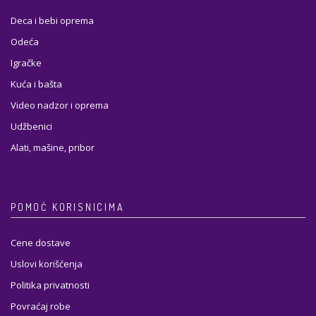
Deca i bebi oprema
Odeća
Igračke
Kuća i bašta
Video nadzor i oprema
Udžbenici
Alati, mašine, pribor
POMOĆ KORISNICIMA
Cene dostave
Uslovi korišćenja
Politika privatnosti
Povraćaj robe