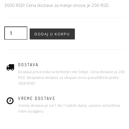
3000 RSD! Cena dostave za manje iznose je 200 RSD.
DOSTAVA
Dostava proizvoda na teritoriji cele Srbije. Cena dostave je 200
RSD. Besplatna dostava za ukupan iznos porudžbine preko
3000 RSD!
VREME DOSTAVE
Vreme dostave je od 1 do 7 radnih dana, zavisno od količine
robe na lageru.