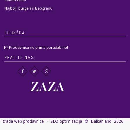
Najbolji burgeri u Beogradu
PODRŠKA
Prodavnica ne prima porudzbine!
PRATITE NAS:
Izrada web prodavnice
-
SEO optimizacija
©
Balkanland
2026