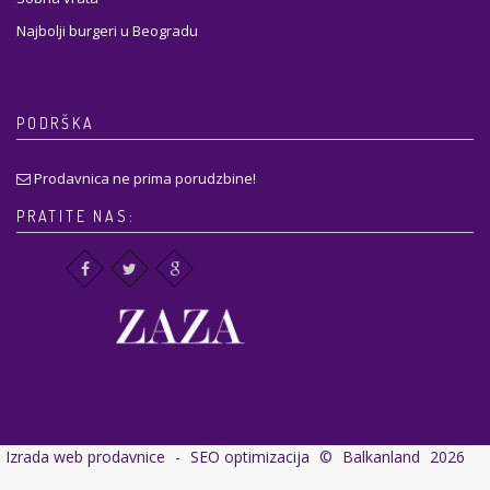
Najbolji burgeri u Beogradu
PODRŠKA
Prodavnica ne prima porudzbine!
PRATITE NAS:
Izrada web prodavnice
-
SEO optimizacija
©
Balkanland
2026