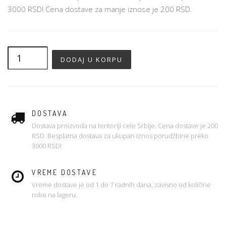
3000 RSD! Cena dostave za manje iznose je 200 RSD.
DOSTAVA
Dostava proizvoda na teritoriji cele Srbije. Cena dostave je 200
RSD. Besplatna dostava za ukupan iznos porudžbine preko
3000 RSD!
VREME DOSTAVE
Vreme dostave je od 1 do 7 radnih dana, zavisno od količine
robe na lageru.