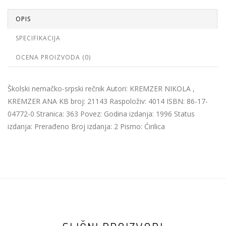
OPIS
SPECIFIKACIJA
OCENA PROIZVODA (0)
Školski nemačko-srpski rečnik Autori: KREMZER NIKOLA ,
KREMZER ANA KB broj: 21143 Raspoloživ: 4014 ISBN: 86-17-
04772-0 Stranica: 363 Povez: Godina izdanja: 1996 Status
izdanja: Prerađeno Broj izdanja: 2 Pismo: Ćirilica