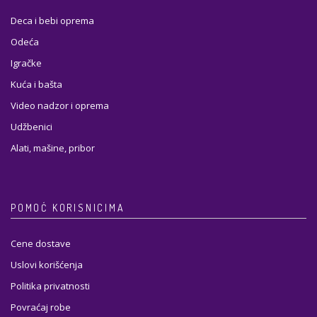
Deca i bebi oprema
Odeća
Igračke
Kuća i bašta
Video nadzor i oprema
Udžbenici
Alati, mašine, pribor
POMOĆ KORISNICIMA
Cene dostave
Uslovi korišćenja
Politika privatnosti
Povraćaj robe