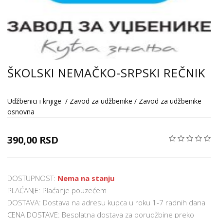
ŠKOLSKI NEMAČKO-SRPSKI REČNIK
Udžbenici i knjige
/
Zavod za udžbenike
/
Zavod za udžbenike
osnovna
390,00 RSD
DOSTUPNOST:
Nema na stanju
PLAĆANJE: Plaćanje pouzećem
DOSTAVA: Dostava na adresu kupca u roku 1-7 radnih dana
CENA DOSTAVE: Besplatna dostava za porudžbine preko