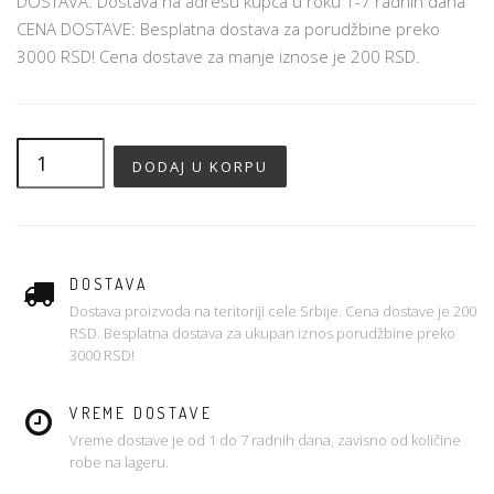
DOSTAVA: Dostava na adresu kupca u roku 1-7 radnih dana
CENA DOSTAVE: Besplatna dostava za porudžbine preko
3000 RSD! Cena dostave za manje iznose je 200 RSD.
DOSTAVA
Dostava proizvoda na teritoriji cele Srbije. Cena dostave je 200
RSD. Besplatna dostava za ukupan iznos porudžbine preko
3000 RSD!
VREME DOSTAVE
Vreme dostave je od 1 do 7 radnih dana, zavisno od količine
robe na lageru.