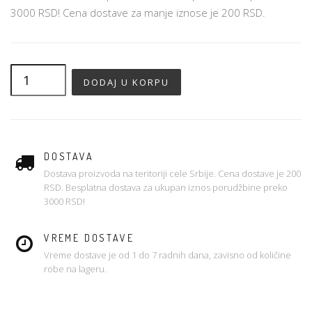
3000 RSD! Cena dostave za manje iznose je 200 RSD.
DOSTAVA
Dostava proizvoda na teritoriji cele Srbije. Cena dostave je 200
RSD. Besplatna dostava za ukupan iznos porudžbine preko
3000 RSD!
VREME DOSTAVE
Vreme dostave je od 1 do 7 radnih dana, zavisno od količine
robe na lageru.