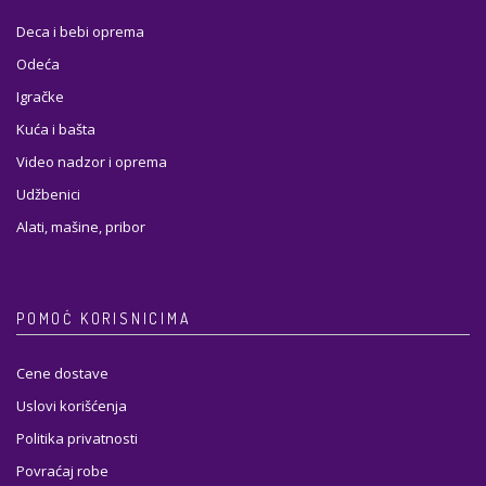
Deca i bebi oprema
Odeća
Igračke
Kuća i bašta
Video nadzor i oprema
Udžbenici
Alati, mašine, pribor
POMOĆ KORISNICIMA
Cene dostave
Uslovi korišćenja
Politika privatnosti
Povraćaj robe