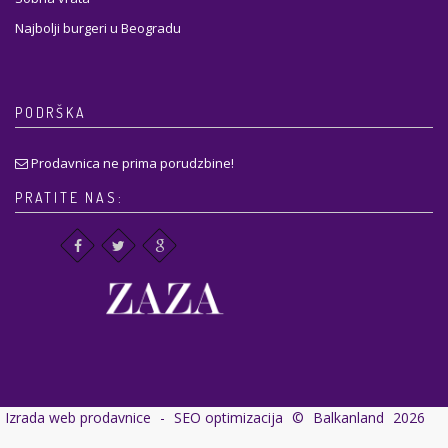
Najbolji burgeri u Beogradu
PODRŠKA
Prodavnica ne prima porudzbine!
PRATITE NAS:
Izrada web prodavnice
-
SEO optimizacija
©
Balkanland
2026