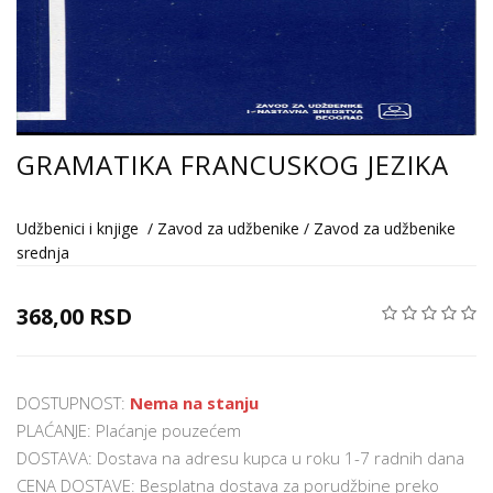
GRAMATIKA FRANCUSKOG JEZIKA
Udžbenici i knjige
/
Zavod za udžbenike
/
Zavod za udžbenike
srednja
368,00 RSD
DOSTUPNOST:
Nema na stanju
PLAĆANJE: Plaćanje pouzećem
DOSTAVA: Dostava na adresu kupca u roku 1-7 radnih dana
CENA DOSTAVE: Besplatna dostava za porudžbine preko