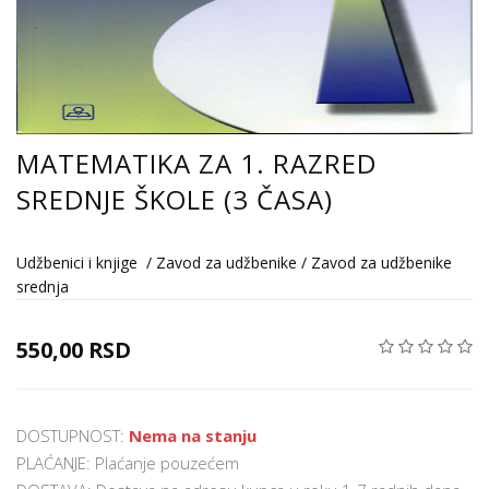
MATEMATIKA ZA 1. RAZRED
SREDNJE ŠKOLE (3 ČASA)
Udžbenici i knjige
/
Zavod za udžbenike
/
Zavod za udžbenike
srednja
550,00 RSD
DOSTUPNOST:
Nema na stanju
PLAĆANJE: Plaćanje pouzećem