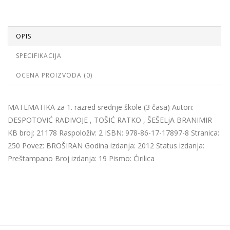
OPIS
SPECIFIKACIJA
OCENA PROIZVODA (0)
MATEMATIKA za 1. razred srednje škole (3 časa) Autori:
DESPOTOVIĆ RADIVOJE , TOŠIĆ RATKO , ŠEŠELjA BRANIMIR
KB broj: 21178 Raspoloživ: 2 ISBN: 978-86-17-17897-8 Stranica:
250 Povez: BROŠIRAN Godina izdanja: 2012 Status izdanja:
Preštampano Broj izdanja: 19 Pismo: Ćirilica