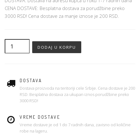
DOSTAVA: Dostava na adresu kupca u roku 1-7 radnih dana
CENA DOSTAVE: Besplatna dostava za porudžbine preko
3000 RSD! Cena dostave za manje iznose je 200 RSD.
DOSTAVA
Dostava proizvoda na teritoriji cele Srbije. Cena dostave je 200
RSD. Besplatna dostava za ukupan iznos porudžbine preko
3000 RSD!
VREME DOSTAVE
Vreme dostave je od 1 do 7 radnih dana, zavisno od količine
robe na lageru.