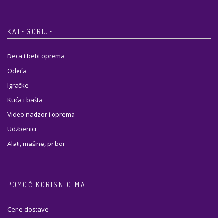
KATEGORIJE
Deca i bebi oprema
Odeća
Igračke
Kuća i bašta
Video nadzor i oprema
Udžbenici
Alati, mašine, pribor
POMOĆ KORISNICIMA
Cene dostave