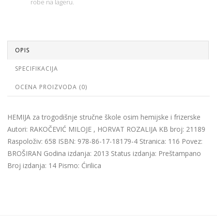
robe na lageru.
OPIS
SPECIFIKACIJA
OCENA PROIZVODA (0)
HEMIJA za trogodišnje stručne škole osim hemijske i frizerske
Autori: RAKOČEVIĆ MILOJE , HORVAT ROZALIJA KB broj: 21189
Raspoloživ: 658 ISBN: 978-86-17-18179-4 Stranica: 116 Povez:
BROŠIRAN Godina izdanja: 2013 Status izdanja: Preštampano
Broj izdanja: 14 Pismo: Ćirilica