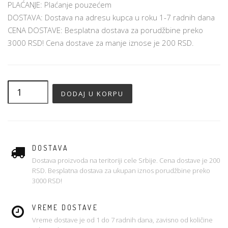
PLAĆANJE: Plaćanje pouzećem
DOSTAVA: Dostava na adresu kupca u roku 1-7 radnih dana
CENA DOSTAVE: Besplatna dostava za porudžbine preko
3000 RSD! Cena dostave za manje iznose je 200 RSD.
DOSTAVA
Dostava proizvoda na teritoriji cele Srbije. Cena dostave je 200
RSD. Besplatna dostava za ukupan iznos porudžbine preko
3000 RSD!
VREME DOSTAVE
Vreme dostave je od 1 do 7 radnih dana, zavisno od količine