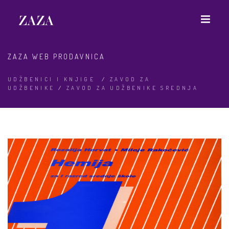
ZAZA WEB PRODAVNICA
UDŽBENICI I KNJIGE
/
ZAVOD ZA
UDŽBENIKE
/
ZAVOD ZA UDŽBENIKE SREDNJA