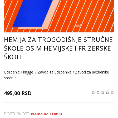
HEMIJA ZA TROGODIŠNJE STRUČNE
ŠKOLE OSIM HEMIJSKE I FRIZERSKE
ŠKOLE
Udžbenici i knjige
/
Zavod za udžbenike
/
Zavod za udžbenike
srednja
495,00 RSD
DOSTUPNOST:
Nema na stanju