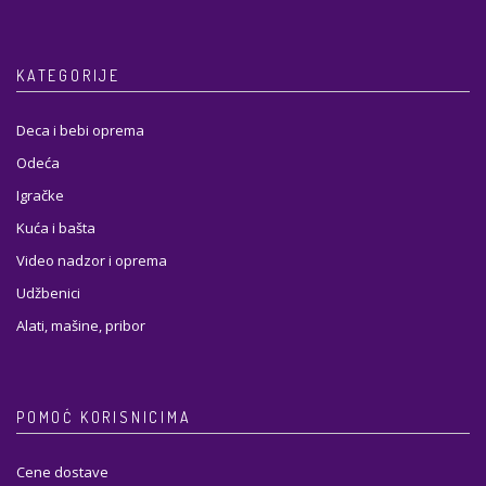
KATEGORIJE
Deca i bebi oprema
Odeća
Igračke
Kuća i bašta
Video nadzor i oprema
Udžbenici
Alati, mašine, pribor
POMOĆ KORISNICIMA
Cene dostave