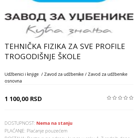
TEHNIČKA FIZIKA ZA SVE PROFILE
TROGODIŠNJE ŠKOLE
Udžbenici i knjige
/
Zavod za udžbenike
/
Zavod za udžbenike
osnovna
1 100,00 RSD
DOSTUPNOST:
Nema na stanju
PLAĆANJE: Plaćanje pouzećem