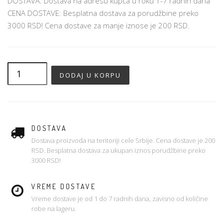
DOSTAVA: Dostava na adresu kupca u roku 1-7 radnih dana
CENA DOSTAVE: Besplatna dostava za porudžbine preko
3000 RSD! Cena dostave za manje iznose je 200 RSD.
DOSTAVA
Dostava proizvoda na teritoriji cele Srbije. Cena dostave je 200
RSD. Besplatna dostava za ukupan iznos porudžbine preko
3000 RSD!
VREME DOSTAVE
Vreme dostave je od 1 do 7 radnih dana, zavisno od količine
robe na lageru.