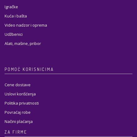
Igračke
Kuća i bašta
Video nadzor i oprema
Udžbenici
Alati, mašine, pribor
POMOĆ KORISNICIMA
Cene dostave
Uslovi korišćenja
Politika privatnosti
Povraćaj robe
Načini plaćanja
ZA FIRME