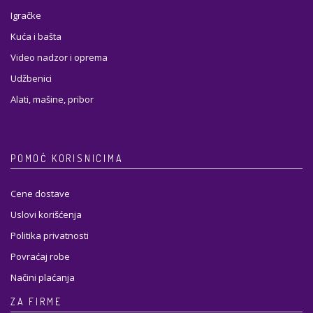
Igračke
Kuća i bašta
Video nadzor i oprema
Udžbenici
Alati, mašine, pribor
POMOĆ KORISNICIMA
Cene dostave
Uslovi korišćenja
Politika privatnosti
Povraćaj robe
Načini plaćanja
ZA FIRME