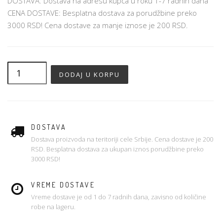
DOSTAVA: Dostava na adresu kupca u roku 1-7 radnih dana
CENA DOSTAVE: Besplatna dostava za porudžbine preko
3000 RSD! Cena dostave za manje iznose je 200 RSD.
DOSTAVA
Dostava proizvoda na teritoriji cele Srbije. Cena dostave je 200
RSD. Besplatna dostava za ukupan iznos porudžbine preko
3000 RSD!
VREME DOSTAVE
Vreme dostave je od 1 do 7 radnih dana, zavisno od količine
robe na lageru.