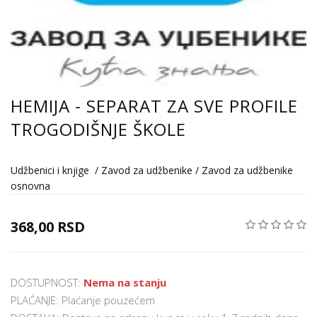
HEMIJA - SEPARAT ZA SVE PROFILE
TROGODIŠNJE ŠKOLE
Udžbenici i knjige
/
Zavod za udžbenike
/
Zavod za udžbenike
osnovna
368,00 RSD
DOSTUPNOST:
Nema na stanju
PLAĆANJE: Plaćanje pouzećem