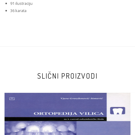
91 ilustraciju
36 karata
SLIČNI PROIZVODI