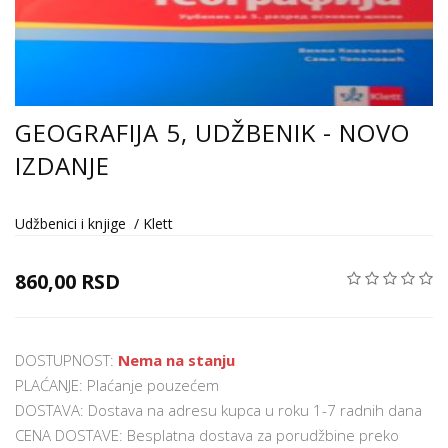
GEOGRAFIJA 5, UDŽBENIK - NOVO
IZDANJE
Udžbenici i knjige
/
Klett
860,00 RSD
DOSTUPNOST:
Nema na stanju
PLAĆANJE: Plaćanje pouzećem
DOSTAVA: Dostava na adresu kupca u roku 1-7 radnih dana
CENA DOSTAVE: Besplatna dostava za porudžbine preko