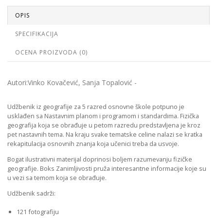
OPIS
SPECIFIKACIJA
OCENA PROIZVODA (0)
Autori:Vinko Kovačević, Sanja Topalović -
Udžbenik iz geografije za 5 razred osnovne škole potpuno je
usklađen sa Nastavnim planom i programom i standardima. Fizička
geografija koja se obrađuje u petom razredu predstavljena je kroz
pet nastavnih tema. Na kraju svake tematske celine nalazi se kratka
rekapitulacija osnovnih znanja koja učenici treba da usvoje.
Bogat ilustrativni materijal doprinosi boljem razumevanju fizičke
geografije. Boks Zanimljivosti pruža interesantne informacije koje su
u vezi sa temom koja se obrađuje.
Udžbenik sadrži:
121 fotografiju