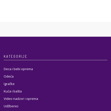
KATEGORIJE
Deca i bebi oprema
Odeća
Igračke
Kuća i bašta
Video nadzor i oprema
Udžbenici