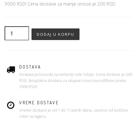
3000 RSD! Cena dostave za manje iznose je 200 RSD.
DOSTAVA
Dostava proizvoda na teritoriji cele Srbije. Cena dostave je 200
RSD. Besplatna dostava za ukupan iznos porudžbine preko
3000 RSD!
VREME DOSTAVE
Vreme dostave je od 1 do 7 radnih dana, zavisno od količine
robe na lageru.