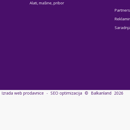
Alati, mašine, pribor
Partners
Reklamir
Saradnj
Izrada web prodavnice
-
SEO optimizacija
©
Balkanland
2026