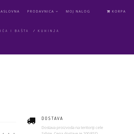
NASLOVNA
PRODAVNICA
MOJ NALOG
KORPA
UĆA I BAŠTA
/
KUHINJA
DOSTAVA
Dostava proizvoda na teritoriji cele
Srbije. Cena dostave je 200 RSD.