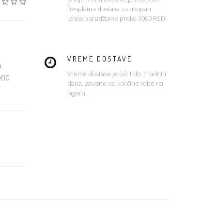
Besplatna dostava za ukupan
iznos porudžbine preko 3000 RSD!
VREME DOSTAVE
a
Vreme dostave je od 1 do 7 radnih
000
dana, zavisno od količine robe na
lageru.