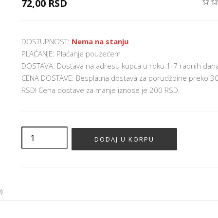
72,00 RSD
DOSTUPNOST:
Nema na stanju
PLAĆANJE: Plaćanje pouzećem
DOSTAVA: Dostava na adresu kupca u roku 1-7 radnih dan
CENA DOSTAVE: Besplatna dostava za porudžbine preko 3
RSD! Cena dostave za manje iznose je 200 RSD.
)