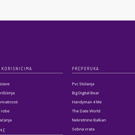
 KORISNICIMA
PREPORUKA
stave
Pvc Stolarija
orišćenja
Big Digital Bear
privatnosti
Handyman 4 Me
 robe
The Date World
laćanja
Nekretnine Balkan
Sobna vrata
RME