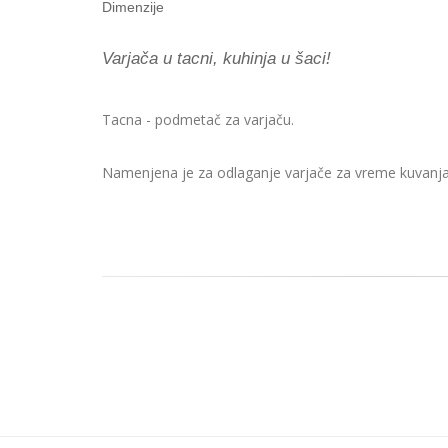
Dimenzije
Varjača u tacni, kuhinja u šaci!
Tacna - podmetač za varjaču.
Namenjena je za odlaganje varjače za vreme kuvanja