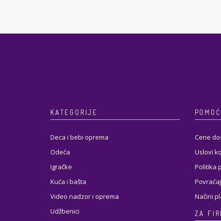
KATEGORIJE
POMOĆ
Deca i bebi oprema
Cene do
Odeća
Uslovi k
Igračke
Politika 
Kuća i bašta
Povraćaj
Video nadzor i oprema
Načini p
Udžbenici
ZA FI