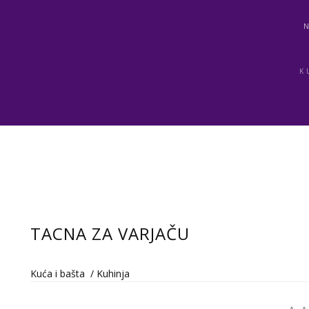
K
TACNA ZA VARJAČU
Kuća i bašta
/
Kuhinja