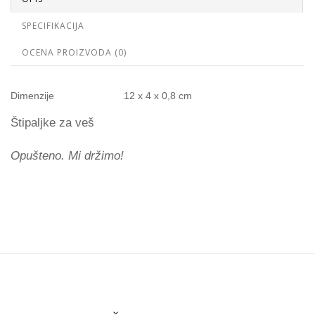
SPECIFIKACIJA
OCENA PROIZVODA (0)
Dimenzije
12 x 4 x 0,8 cm
Štipaljke za veš
Opušteno. Mi držimo!