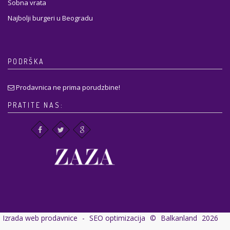
Sobna vrata
Najbolji burgeri u Beogradu
PODRŠKA
Prodavnica ne prima porudzbine!
PRATITE NAS:
Izrada web prodavnice
-
SEO optimizacija
©
Balkanland
2026