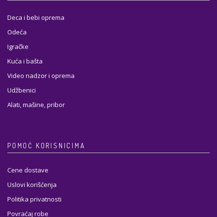
Deca i bebi oprema
Odeća
Igračke
Kuća i bašta
Video nadzor i oprema
Udžbenici
Alati, mašine, pribor
POMOĆ KORISNICIMA
Cene dostave
Uslovi korišćenja
Politika privatnosti
Povraćaj robe