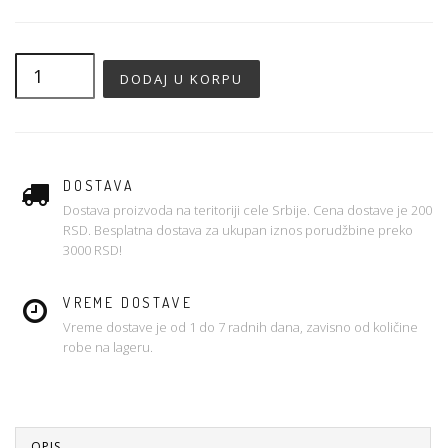
DOSTAVA
Dostava proizvoda na teritoriji cele Srbije. Cena dostave je 200
RSD. Besplatna dostava za ukupan iznos porudžbine preko
3000 RSD!
VREME DOSTAVE
Vreme dostave je od 1 do 7 radnih dana, zavisno od količine
robe na lageru.
OPIS