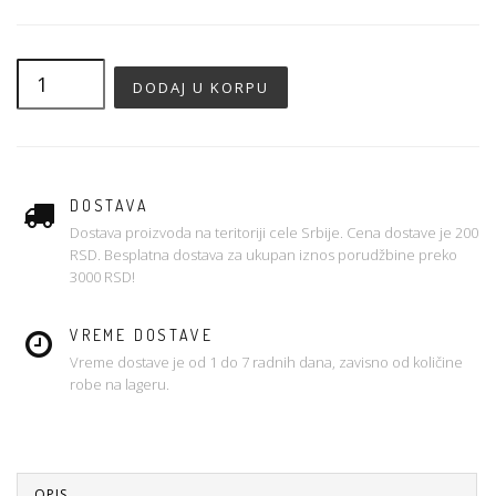
DOSTAVA
Dostava proizvoda na teritoriji cele Srbije. Cena dostave je 200
RSD. Besplatna dostava za ukupan iznos porudžbine preko
3000 RSD!
VREME DOSTAVE
Vreme dostave je od 1 do 7 radnih dana, zavisno od količine
robe na lageru.
OPIS