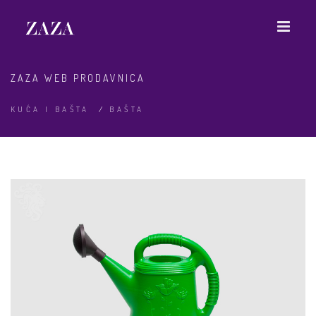
ZAZA WEB PRODAVNICA
KUĆA I BAŠTA
/
BAŠTA