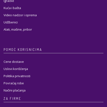
Igračke
Kuća i bašta
Video nadzor i oprema
Udžbenici
Alati, mašine, pribor
POMOĆ KORISNICIMA
Cene dostave
Uslovi korišćenja
Politika privatnosti
Povraćaj robe
Načini plaćanja
ZA FIRME