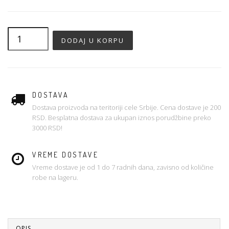
DOSTAVA
Dostava proizvoda na teritoriji cele Srbije. Cena dostave je 200
RSD. Besplatna dostava za ukupan iznos porudžbine preko
3000 RSD!
VREME DOSTAVE
Vreme dostave je od 1 do 7 radnih dana, zavisno od količine
robe na lageru.
OPIS