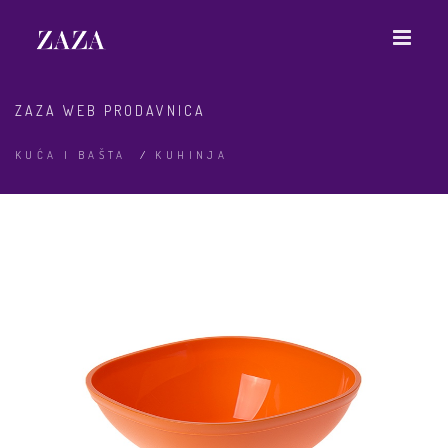
ZAZA WEB PRODAVNICA
KUĆA I BAŠTA
/
KUHINJA