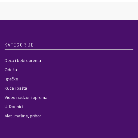
KATEGORIJE
Deca i bebi oprema
Odeća
Igračke
Kuća i bašta
Video nadzor i oprema
Udžbenici
Alati, mašine, pribor