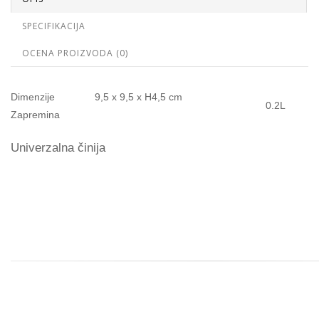
SPECIFIKACIJA
OCENA PROIZVODA (0)
Dimenzije
9,5 x 9,5 x H4,5 cm
0.2L
Zapremina
Univerzalna činija