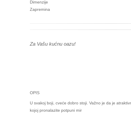
Dimenzije
Zapremina
Za Vašu kućnu oazu!
OPIS
U svakoj boji, cveće dobro stoji. Važno je da je atrakt
kojoj pronalazite potpuni mir