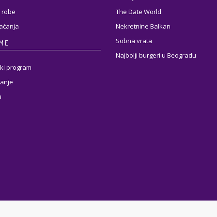
 robe
The Date World
laćanja
Nekretnine Balkan
Sobna vrata
RME
Najbolji burgeri u Beogradu
ki program
anje
a