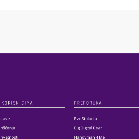
 KORISNICIMA
PREPORUKA
stave
Pvc Stolarija
orišćenja
Big Digital Bear
privatnosti
Handyman 4 Me