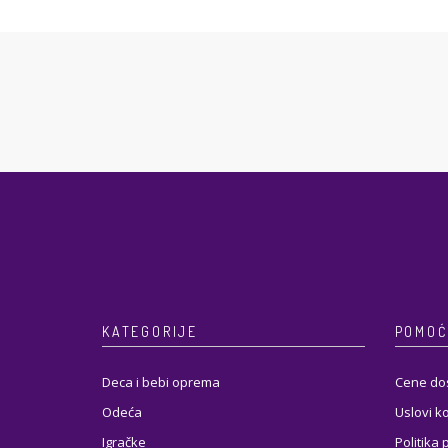
KATEGORIJE
POMOĆ
Deca i bebi oprema
Cene do
Odeća
Uslovi k
Igračke
Politika 