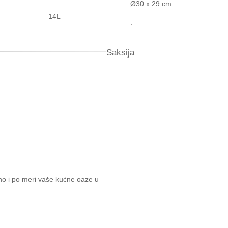
Ø30 x 29 cm
14L
.
Saksija
ivno i po meri vaše kućne oaze u