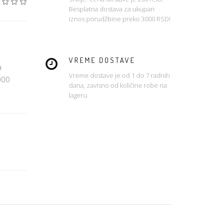
Besplatna dostava za ukupan
iznos porudžbine preko 3000 RSD!
VREME DOSTAVE
a
Vreme dostave je od 1 do 7 radnih
000
dana, zavisno od količine robe na
lageru.