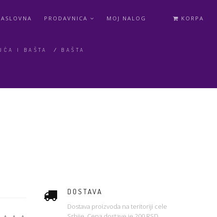
NASLOVNA
PRODAVNICA
MOJ NALOG
KORPA
UĆA I BAŠTA
/
BAŠTA
DOSTAVA
Dostava proizvoda na teritoriji cele
Srbije. Cena dostave je 200 RSD.