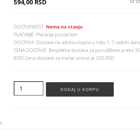
594,00 RSD
DOSTUPNOST:
Nema na stanju
PLAĆANJE: Plaćanje pouzećem
DOSTAVA: Dostava na adresu kupca u roku 1-7 radnih dan
CENA DOSTAVE: Besplatna dostava za porudžbine preko 3
RSD! Cena dostave za manje iznose je 200 RSD.
)