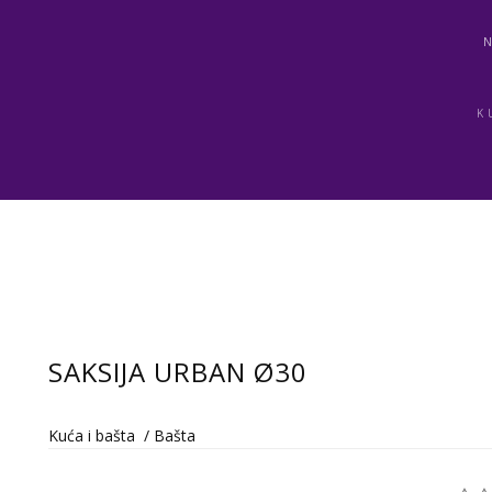
K
SAKSIJA URBAN Ø30
Kuća i bašta
/
Bašta