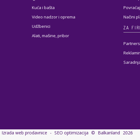
Kuća i bašta
Povraćaj
Video nadzor i oprema
Načini p
Udžbenici
ZA FI
Alati, mašine, pribor
Partners
Reklamir
Saradnj
Izrada web prodavnice
-
SEO optimizacija
©
Balkanland
2026