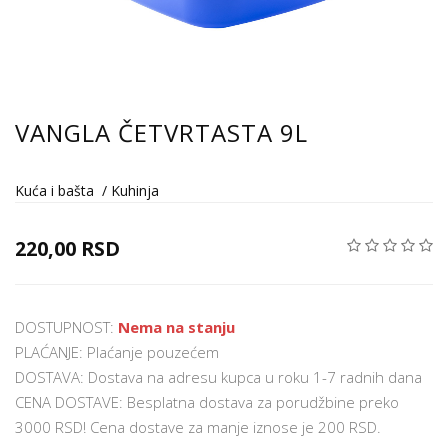
VANGLA ČETVRTASTA 9L
Kuća i bašta
/
Kuhinja
220,00 RSD
DOSTUPNOST:
Nema na stanju
PLAĆANJE: Plaćanje pouzećem
DOSTAVA: Dostava na adresu kupca u roku 1-7 radnih dana
CENA DOSTAVE: Besplatna dostava za porudžbine preko
3000 RSD! Cena dostave za manje iznose je 200 RSD.