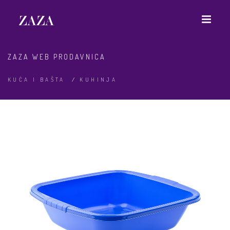
ZAZA WEB PRODAVNICA
KUĆA I BAŠTA
/
KUHINJA