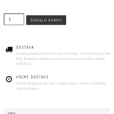
DOSTAVA
Dostava proizvoda na teritoriji cele Srbije. Cena dostave je 200
RSD. Besplatna dostava za ukupan iznos porudžbine preko
3000 RSD!
VREME DOSTAVE
Vreme dostave je od 1 do 7 radnih dana, zavisno od količine
robe na lageru.
OPIS