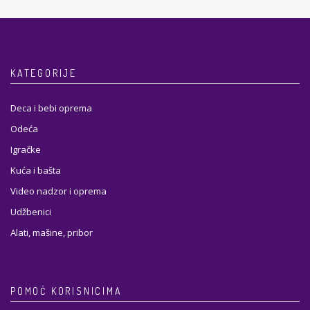
KATEGORIJE
Deca i bebi oprema
Odeća
Igračke
Kuća i bašta
Video nadzor i oprema
Udžbenici
Alati, mašine, pribor
POMOĆ KORISNICIMA