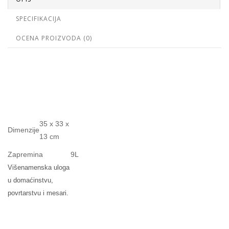
SPECIFIKACIJA
OCENA PROIZVODA (0)
35 x 33 x
Dimenzije
13 cm
Zapremina
9L
Višenamenska uloga
u domaćinstvu,
povrtarstvu i mesari.