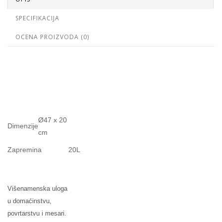
SPECIFIKACIJA
OCENA PROIZVODA (0)
Ø47 x 20
Dimenzije
cm
Zapremina
20L
Višenamenska uloga
u domaćinstvu,
povrtarstvu i mesari.