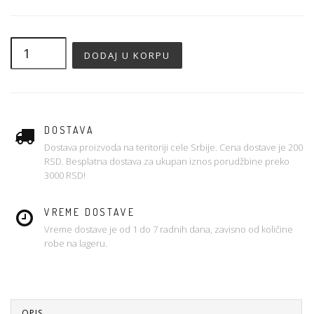
DOSTAVA
Dostava proizvoda na teritoriji cele Srbije. Cena dostave je 200
RSD. Besplatna dostava za ukupan iznos porudžbine preko
3000 RSD!
VREME DOSTAVE
Vreme dostave je od 1 do 7 radnih dana, zavisno od količine
robe na lageru.
OPIS