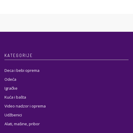
KATEGORIJE
Deca i bebi oprema
Odeća
Igračke
Kuća i bašta
Video nadzor i oprema
Udžbenici
Alati, mašine, pribor