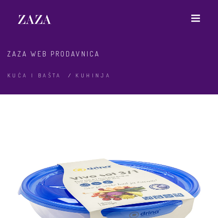
ZAZA WEB PRODAVNICA
KUĆA I BAŠTA
/
KUHINJA