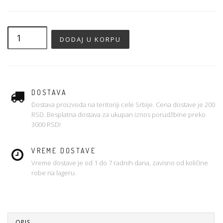
DOSTAVA
Dostava proizvoda na teritoriji cele Srbije. Cena dostave je 200
RSD. Besplatna dostava za ukupan iznos porudžbine preko
3000 RSD!
VREME DOSTAVE
Vreme dostave je od 1 do 7 radnih dana, zavisno od količine
robe na lageru.
OPIS