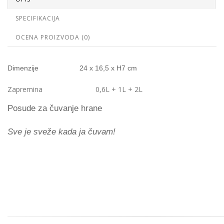
SPECIFIKACIJA
OCENA PROIZVODA (0)
Dimenzije
24 x 16,5 x H7 cm
Zapremina
0,6L + 1L + 2L
Posude za čuvanje hrane
Sve je sveže kada ja čuvam!