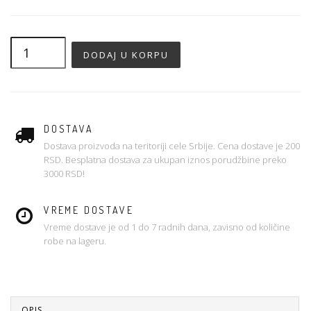
DOSTAVA
Dostava proizvoda na teritoriji cele Srbije. Cena dostave je 200
RSD. Besplatna dostava za ukupan iznos porudžbine preko
3000 RSD!
VREME DOSTAVE
Vreme dostave je od 1 do 7 radnih dana, zavisno od količine
robe na lageru.
OPIS