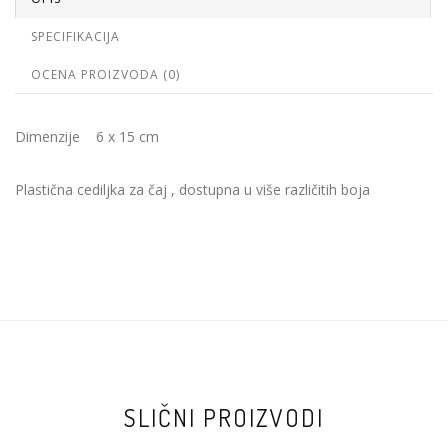
SPECIFIKACIJA
OCENA PROIZVODA (0)
Dimenzije 6 x 15 cm
Plastična cediljka za čaj , dostupna u više različitih boja
SLIČNI PROIZVODI