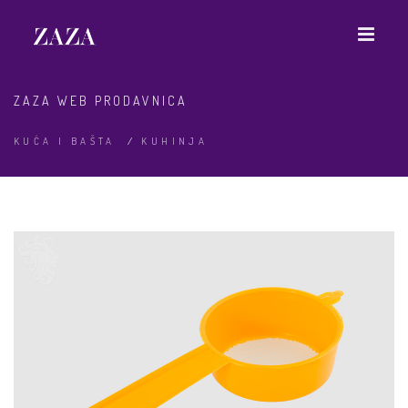
ZAZA WEB PRODAVNICA
KUĆA I BAŠTA
/
KUHINJA