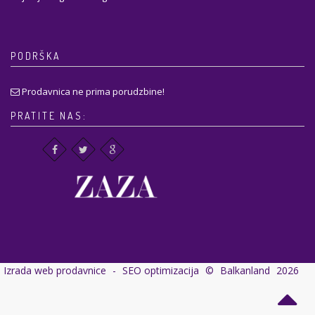
PODRŠKA
Prodavnica ne prima porudzbine!
PRATITE NAS:
Izrada web prodavnice
-
SEO optimizacija
©
Balkanland
2026