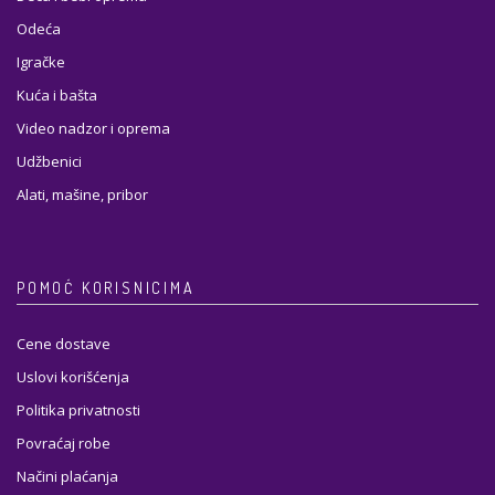
Odeća
Igračke
Kuća i bašta
Video nadzor i oprema
Udžbenici
Alati, mašine, pribor
POMOĆ KORISNICIMA
Cene dostave
Uslovi korišćenja
Politika privatnosti
Povraćaj robe
Načini plaćanja