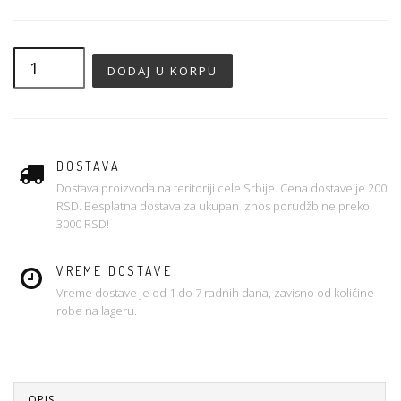
DOSTAVA
Dostava proizvoda na teritoriji cele Srbije. Cena dostave je 200
RSD. Besplatna dostava za ukupan iznos porudžbine preko
3000 RSD!
VREME DOSTAVE
Vreme dostave je od 1 do 7 radnih dana, zavisno od količine
robe na lageru.
OPIS