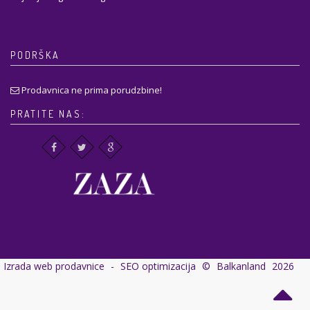
PODRŠKA
Prodavnica ne prima porudzbine!
PRATITE NAS:
Izrada web prodavnice
-
SEO optimizacija
©
Balkanland
2026