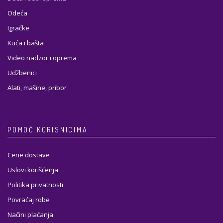
Odeća
Igračke
Kuća i bašta
Video nadzor i oprema
Udžbenici
Alati, mašine, pribor
POMOĆ KORISNICIMA
Cene dostave
Uslovi korišćenja
Politika privatnosti
Povraćaj robe
Načini plaćanja