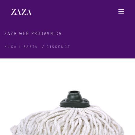
ZAZA WEB PRODAVNICA
KUĆA I BAŠTA
/
ČIŠĆENJE