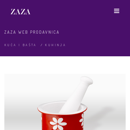
ZAZA WEB PRODAVNICA
KUĆA I BAŠTA
/
KUHINJA