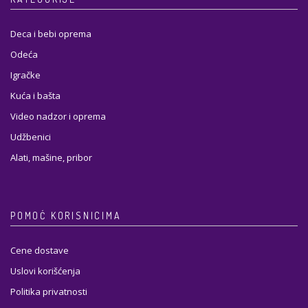
Deca i bebi oprema
Odeća
Igračke
Kuća i bašta
Video nadzor i oprema
Udžbenici
Alati, mašine, pribor
POMOĆ KORISNICIMA
Cene dostave
Uslovi korišćenja
Politika privatnosti