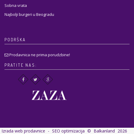
Sobna vrata
Najbolji burgeri u Beogradu
PODRŠKA
Prodavnica ne prima porudzbine!
PRATITE NAS:
Izrada web prodavnice
-
SEO optimizacija
©
Balkanland
2026