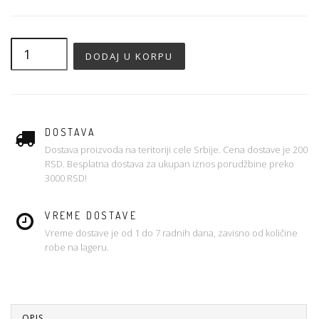
DOSTAVA
Dostava proizvoda na teritoriji cele Srbije. Cena dostave je 200
RSD. Besplatna dostava za ukupan iznos porudžbine preko
3000 RSD!
VREME DOSTAVE
Vreme dostave je od 1 do 7 radnih dana, zavisno od količine
robe na lageru.
OPIS