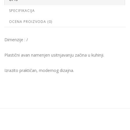
SPECIFIKACIJA
OCENA PROIZVODA (0)
Dimenzije : /
Plastični avan namenjen usitnjavanju začina u kuhinji.
Izrazito praktičan, modernog dizajna.