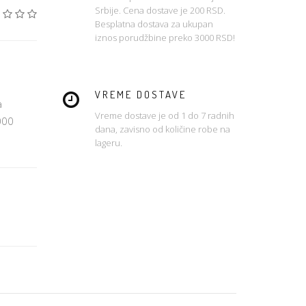
Srbije. Cena dostave je 200 RSD.
Besplatna dostava za ukupan
iznos porudžbine preko 3000 RSD!
VREME DOSTAVE
a
Vreme dostave je od 1 do 7 radnih
000
dana, zavisno od količine robe na
lageru.