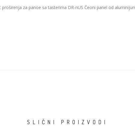
 proširenja za panoe sa tasterima DR-nUS Čeoni panel od aluminiju
SLIČNI PROIZVODI