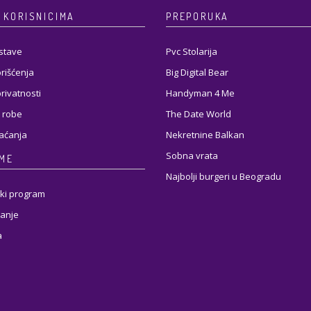
 KORISNICIMA
PREPORUKA
stave
Pvc Stolarija
orišćenja
Big Digital Bear
privatnosti
Handyman 4 Me
 robe
The Date World
laćanja
Nekretnine Balkan
Sobna vrata
RME
Najbolji burgeri u Beogradu
ki program
anje
a