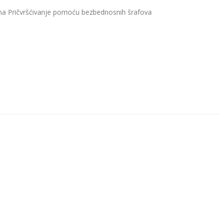
ma Pričvršćivanje pomoću bezbednosnih šrafova