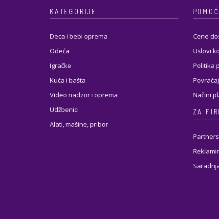
KATEGORIJE
POMOĆ
Deca i bebi oprema
Cene do
Odeća
Uslovi k
Igračke
Politika 
Kuća i bašta
Povraćaj
Video nadzor i oprema
Načini p
Udžbenici
ZA FI
Alati, mašine, pribor
Partners
Reklamir
Saradnj