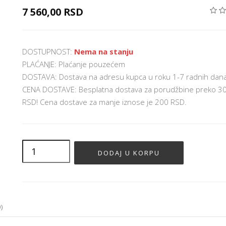
7 560,00 RSD
DOSTUPNOST:
Nema na stanju
PLAĆANJE: Plaćanje pouzećem
DOSTAVA: Dostava na adresu kupca u roku 1-7 radnih dan
CENA DOSTAVE: Besplatna dostava za porudžbine preko 3
RSD! Cena dostave za manje iznose je 200 RSD.
)