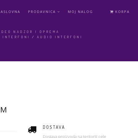
NASLOVNA
PRODAVNICA
MOJ NALOG
KORPA
IDEO NADZOR I OPREMA
/
INTERFONI
/
AUDIO INTERFONI
UM
DOSTAVA
Dostava proizvoda na teritoriji cele