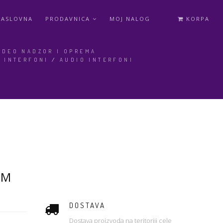
NASLOVNA
PRODAVNICA
MOJ NALOG
KORPA
IDEO NADZOR I OPREMA
/
INTERFONI
/
AUDIO INTERFONI
UM
DOSTAVA
Dostava proizvoda na teritoriji cele