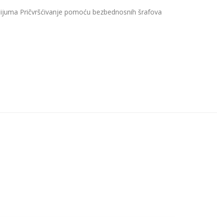
nijuma Pričvršćivanje pomoću bezbednosnih šrafova