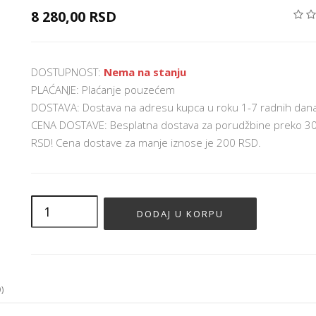
8 280,00 RSD
DOSTUPNOST:
Nema na stanju
PLAĆANJE: Plaćanje pouzećem
DOSTAVA: Dostava na adresu kupca u roku 1-7 radnih dan
CENA DOSTAVE: Besplatna dostava za porudžbine preko 3
RSD! Cena dostave za manje iznose je 200 RSD.
)