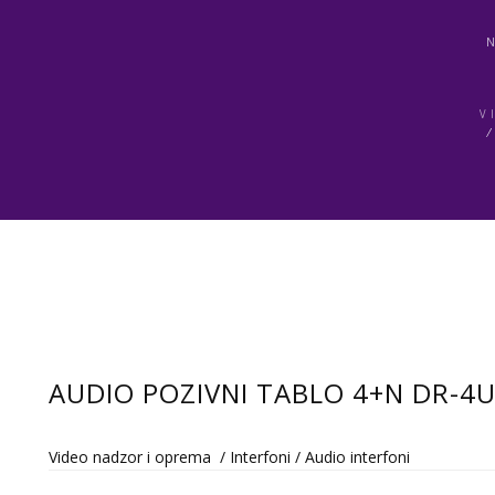
V
AUDIO POZIVNI TABLO 4+N DR-4
Video nadzor i oprema
/
Interfoni
/
Audio interfoni