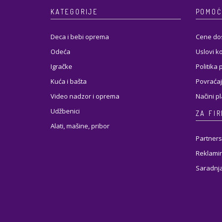
KATEGORIJE
POMOĆ
Deca i bebi oprema
Cene do
Odeća
Uslovi k
Igračke
Politika 
Kuća i bašta
Povraćaj
Video nadzor i oprema
Načini p
Udžbenici
ZA FI
Alati, mašine, pribor
Partners
Reklamir
Saradnj