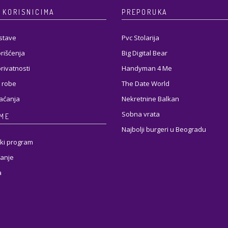
 KORISNICIMA
PREPORUKA
stave
Pvc Stolarija
orišćenja
Big Digital Bear
privatnosti
Handyman 4 Me
 robe
The Date World
laćanja
Nekretnine Balkan
Sobna vrata
RME
Najbolji burgeri u Beogradu
ki program
anje
a