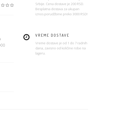
Srbije. Cena dostave je 200 RSD.
Besplatna dostava za ukupan
iznos porudžbine preko 3000 RSD!
VREME DOSTAVE
a
Vreme dostave je od 1 do 7 radnih
000
dana, zavisno od količine robe na
lageru.