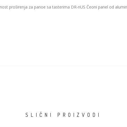
nost proširenja za panoe sa tasterima DR-nUS Čeoni panel od alumi
SLIČNI PROIZVODI