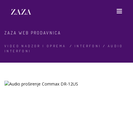
ZAZA WEB PRODAVNICA
VIDEO NADZOR I OPREMA
/
INTERFONI
/
AUDIO
INTERFONI