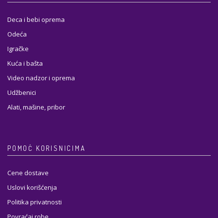
Deca i bebi oprema
Odeća
Igračke
Kuća i bašta
Video nadzor i oprema
Udžbenici
Alati, mašine, pribor
POMOĆ KORISNICIMA
Cene dostave
Uslovi korišćenja
Politika privatnosti
Povraćaj robe