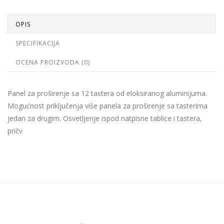
OPIS
SPECIFIKACIJA
OCENA PROIZVODA (0)
Panel za proširenje sa 12 tastera od eloksiranog aluminijuma.
Mogućnost priključenja više panela za proširenje sa tasterima
jedan za drugim. Osvetljenje ispod natpisne tablice i tastera,
pričv