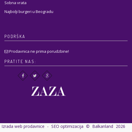
Sobna vrata
Najbolji burgeri u Beogradu
PODRŠKA
Prodavnica ne prima porudzbine!
PRATITE NAS:
Izrada web prodavnice
-
SEO optimizacija
©
Balkanland
2026