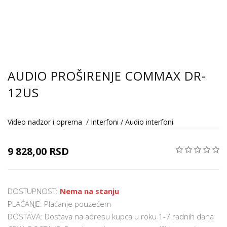
AUDIO PROŠIRENJE COMMAX DR-
12US
Video nadzor i oprema
/
Interfoni
/
Audio interfoni
9 828,00 RSD
DOSTUPNOST:
Nema na stanju
PLAĆANJE: Plaćanje pouzećem
DOSTAVA: Dostava na adresu kupca u roku 1-7 radnih dana