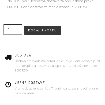
CENA DOSTAVE: Besplatna dostava za porudžbine preko
3000 RSD! Cena dostave za manje iznose je 200 RSD.
DOSTAVA
Dostava proizvoda na teritoriji cele Srbije. Cena dostave je 200
RSD. Besplatna dostava za ukupan iznos porudžbine preko
3000 RSD!
VREME DOSTAVE
Vreme dostave je od 1 do 7 radnih dana, zavisno od količine
robe na lageru.