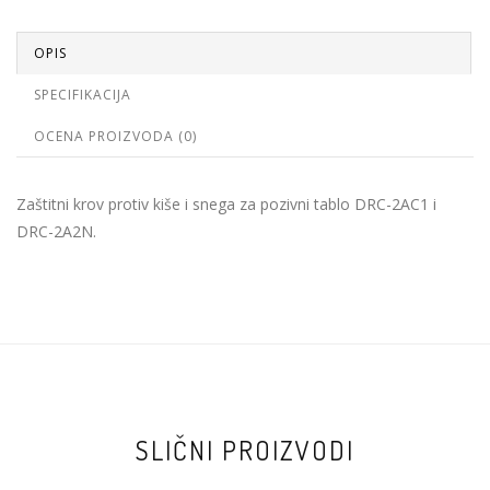
OPIS
SPECIFIKACIJA
OCENA PROIZVODA (0)
Zaštitni krov protiv kiše i snega za pozivni tablo DRC-2AC1 i
DRC-2A2N.
SLIČNI PROIZVODI