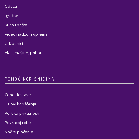
Odeća
Igračke
Kuća i bašta
Video nadzor i oprema
Udžbenici
Alati, mašine, pribor
POMOĆ KORISNICIMA
Cene dostave
Uslovi korišćenja
Politika privatnosti
Povraćaj robe
Načini plaćanja