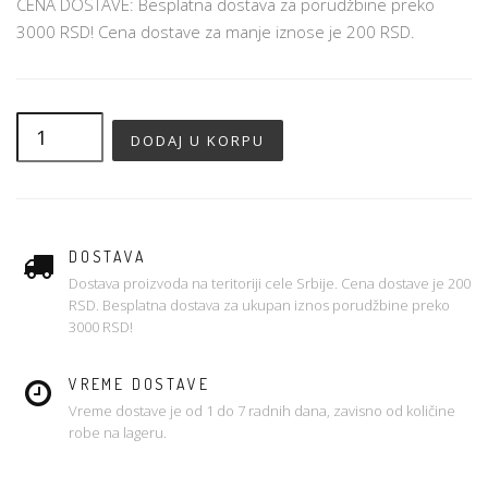
CENA DOSTAVE: Besplatna dostava za porudžbine preko
3000 RSD! Cena dostave za manje iznose je 200 RSD.
DOSTAVA
Dostava proizvoda na teritoriji cele Srbije. Cena dostave je 200
RSD. Besplatna dostava za ukupan iznos porudžbine preko
3000 RSD!
VREME DOSTAVE
Vreme dostave je od 1 do 7 radnih dana, zavisno od količine
robe na lageru.