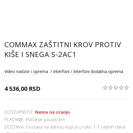
COMMAX ZAŠTITNI KROV PROTIV
KIŠE I SNEGA S-2AC1
Video nadzor i oprema
/
Interfoni
/
Interfoni dodatna oprema
4 536,00 RSD
DOSTUPNOST:
Nema na stanju
PLAĆANJE: Plaćanje pouzećem
DOSTAVA: Dostava na adresu kupca u roku 1-7 radnih dana