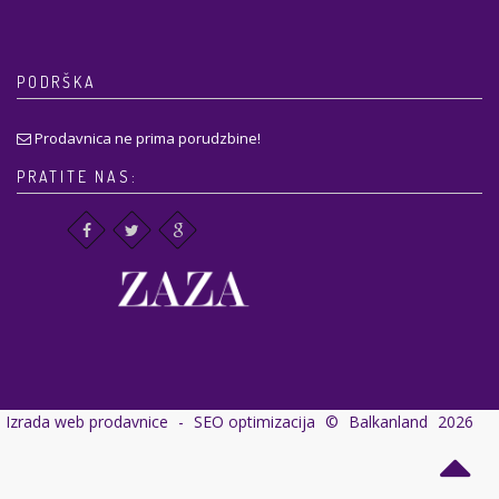
PODRŠKA
Prodavnica ne prima porudzbine!
PRATITE NAS:
Izrada web prodavnice
-
SEO optimizacija
©
Balkanland
2026