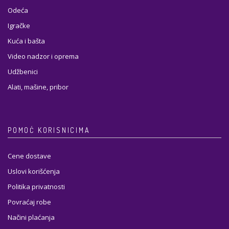
Odeća
Igračke
Kuća i bašta
Video nadzor i oprema
Udžbenici
Alati, mašine, pribor
POMOĆ KORISNICIMA
Cene dostave
Uslovi korišćenja
Politika privatnosti
Povraćaj robe
Načini plaćanja