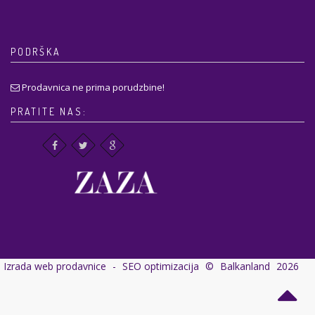
PODRŠKA
Prodavnica ne prima porudzbine!
PRATITE NAS:
Izrada web prodavnice
-
SEO optimizacija
©
Balkanland
2026