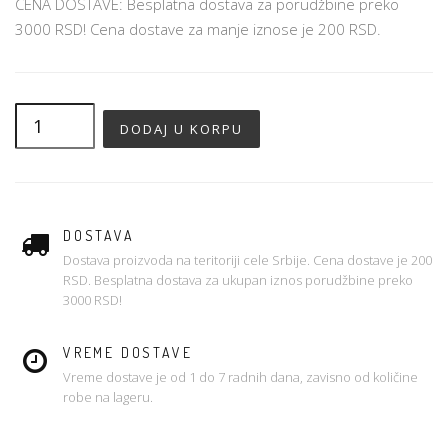
CENA DOSTAVE: Besplatna dostava za porudžbine preko
3000 RSD! Cena dostave za manje iznose je 200 RSD.
DOSTAVA
Dostava proizvoda na teritoriji cele Srbije. Cena dostave je 200
RSD. Besplatna dostava za ukupan iznos porudžbine preko
3000 RSD!
VREME DOSTAVE
Vreme dostave je od 1 do 7 radnih dana, zavisno od količine
robe na lageru.