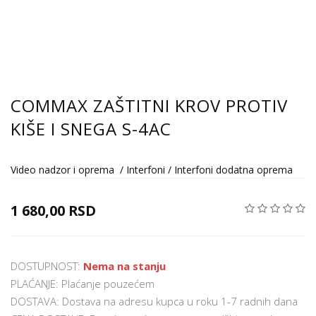
COMMAX ZAŠTITNI KROV PROTIV
KIŠE I SNEGA S-4AC
Video nadzor i oprema
/
Interfoni
/
Interfoni dodatna oprema
1 680,00 RSD
DOSTUPNOST:
Nema na stanju
PLAĆANJE: Plaćanje pouzećem
DOSTAVA: Dostava na adresu kupca u roku 1-7 radnih dana