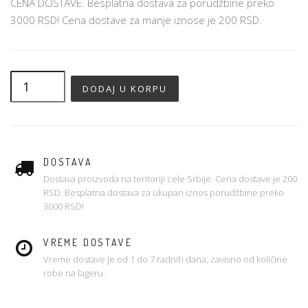
CENA DOSTAVE: Besplatna dostava za porudžbine preko
3000 RSD! Cena dostave za manje iznose je 200 RSD.
DOSTAVA
Dostava proizvoda na teritoriji cele Srbije. Cena dostave je 200
RSD. Besplatna dostava za ukupan iznos porudžbine preko
3000 RSD!
VREME DOSTAVE
Vreme dostave je od 1 do 7 radnih dana, zavisno od količine
robe na lageru.