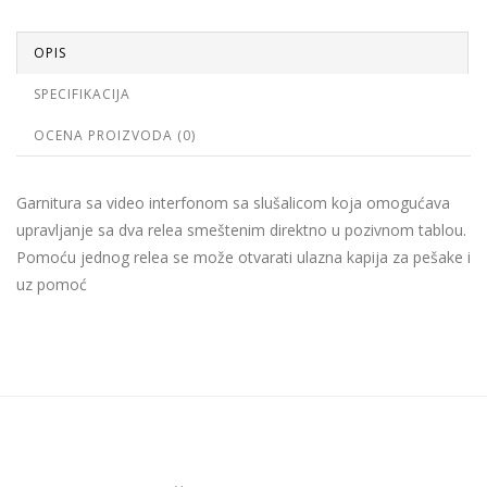
OPIS
SPECIFIKACIJA
OCENA PROIZVODA (0)
Garnitura sa video interfonom sa slušalicom koja omogućava
upravljanje sa dva relea smeštenim direktno u pozivnom tablou.
Pomoću jednog relea se može otvarati ulazna kapija za pešake i
uz pomoć