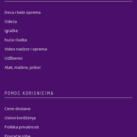
Deca i bebi oprema
Odeća
Igračke
Kuća i bašta
Video nadzor i oprema
Udžbenici
Alati, mašine, pribor
POMOĆ KORISNICIMA
Cene dostave
Uslovi korišćenja
Politika privatnosti
Povraćaj robe