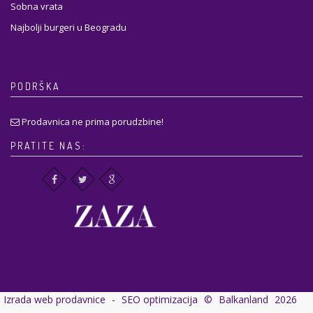
Sobna vrata
Najbolji burgeri u Beogradu
PODRŠKA
Prodavnica ne prima porudzbine!
PRATITE NAS:
Izrada web prodavnice
-
SEO optimizacija
©
Balkanland
2026