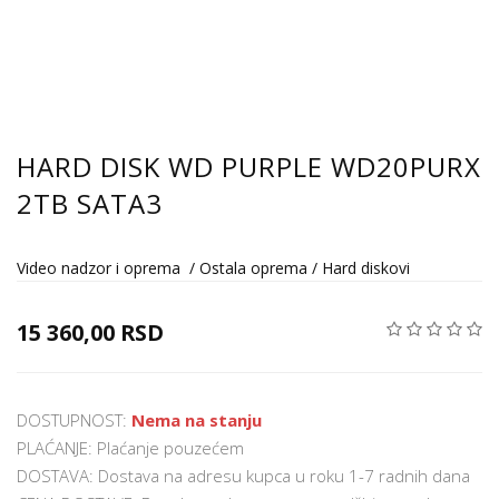
HARD DISK WD PURPLE WD20PURX
2TB SATA3
Video nadzor i oprema
/
Ostala oprema
/
Hard diskovi
15 360,00 RSD
DOSTUPNOST:
Nema na stanju
PLAĆANJE: Plaćanje pouzećem
DOSTAVA: Dostava na adresu kupca u roku 1-7 radnih dana