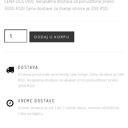
CENA DOSTAVE: Besplatna dostava za porudžbine preko
3000 RSD! Cena dostave za manje iznose je 200 RSD.
DOSTAVA
Dostava proizvoda na teritoriji cele Srbije. Cena dostave je 200
RSD. Besplatna dostava za ukupan iznos porudžbine preko
3000 RSD!
VREME DOSTAVE
Vreme dostave je od 1 do 7 radnih dana, zavisno od količine
robe na lageru.