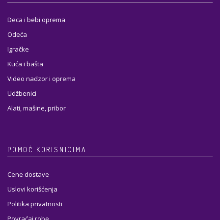
Deca i bebi oprema
Odeća
Igračke
Kuća i bašta
Video nadzor i oprema
Udžbenici
Alati, mašine, pribor
POMOĆ KORISNICIMA
Cene dostave
Uslovi korišćenja
Politika privatnosti
Povraćaj robe