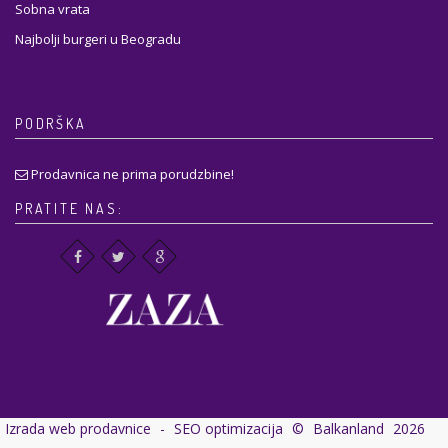
Sobna vrata
Najbolji burgeri u Beogradu
PODRŠKA
Prodavnica ne prima porudzbine!
PRATITE NAS:
Izrada web prodavnice
-
SEO optimizacija
©
Balkanland
2026