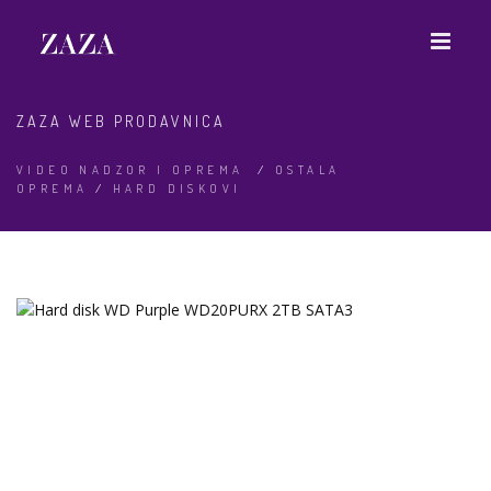
ZAZA WEB PRODAVNICA
VIDEO NADZOR I OPREMA
/
OSTALA
OPREMA
/
HARD DISKOVI