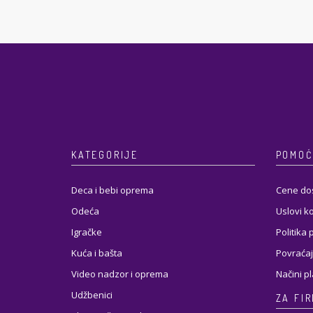
KATEGORIJE
POMOĆ
Deca i bebi oprema
Cene do
Odeća
Uslovi k
Igračke
Politika 
Kuća i bašta
Povraćaj
Video nadzor i oprema
Načini p
Udžbenici
ZA FI