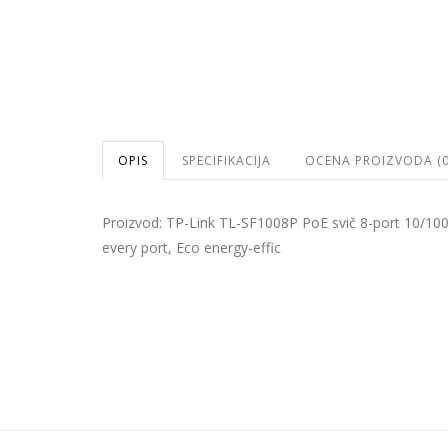
OPIS
SPECIFIKACIJA
OCENA PROIZVODA (0
Proizvod: TP-Link TL-SF1008P PoE svič 8-port 10/100
every port, Eco energy-effic