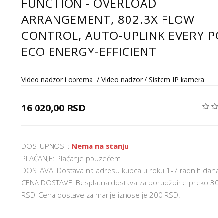
FUNCTION - OVERLOAD
ARRANGEMENT, 802.3X FLOW
CONTROL, AUTO-UPLINK EVERY P
ECO ENERGY-EFFICIENT
Video nadzor i oprema
/
Video nadzor
/
Sistem IP kamera
16 020,00 RSD
DOSTUPNOST:
Nema na stanju
PLAĆANJE: Plaćanje pouzećem
DOSTAVA: Dostava na adresu kupca u roku 1-7 radnih dan
CENA DOSTAVE: Besplatna dostava za porudžbine preko 3
RSD! Cena dostave za manje iznose je 200 RSD.