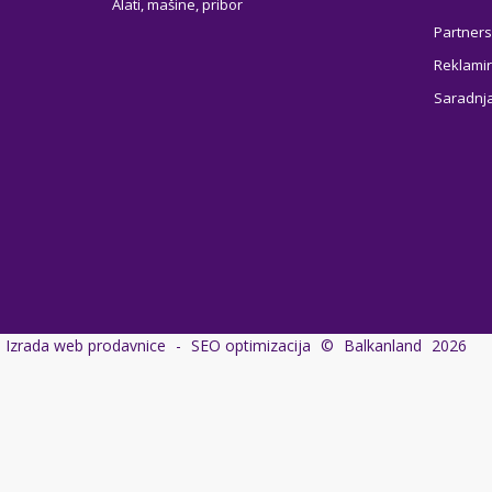
Alati, mašine, pribor
Partners
Reklamir
Saradnj
Izrada web prodavnice
-
SEO optimizacija
©
Balkanland
2026