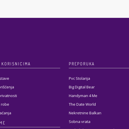
 KORISNICIMA
PREPORUKA
stave
Pvc Stolarija
orišćenja
Big Digital Bear
privatnosti
Handyman 4 Me
 robe
The Date World
laćanja
Nekretnine Balkan
Sobna vrata
RME