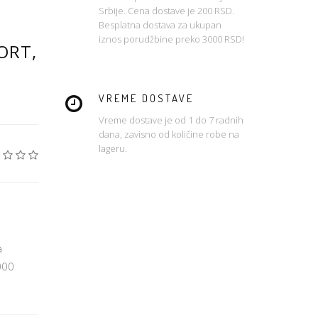
Srbije. Cena dostave je 200 RSD.
Besplatna dostava za ukupan
iznos porudžbine preko 3000 RSD!
ORT,
VREME DOSTAVE
Vreme dostave je od 1 do 7 radnih
dana, zavisno od količine robe na
lageru.
a
000