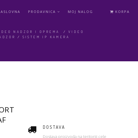
NASLOVNA
PRODAVNICA
MOJ NALOG
KORPA
IDEO NADZOR I OPREMA
/
VIDEO
ADZOR
/
SISTEM IP KAMERA
PORT
AF
DOSTAVA
Dostava proizvoda na teritoriji cele