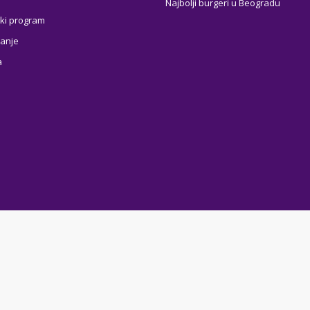
Najbolji burgeri u Beogradu
ki program
anje
a