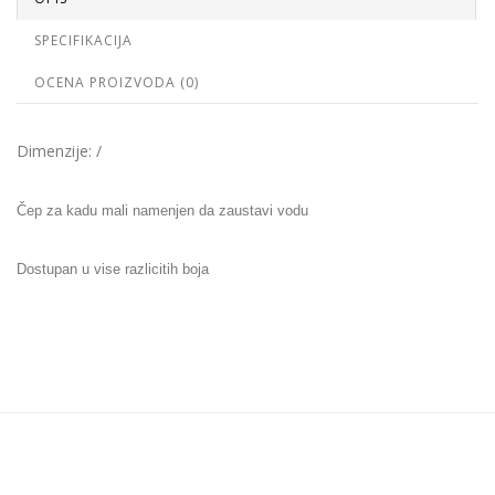
SPECIFIKACIJA
OCENA PROIZVODA (0)
Dimenzije: /
Čep za kadu mali namenjen da zaustavi vodu
Dostupan u vise razlicitih boja