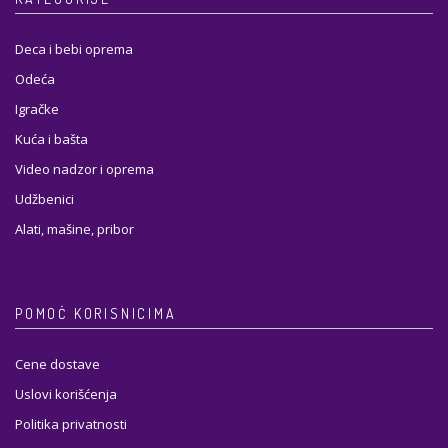
Deca i bebi oprema
Odeća
Igračke
Kuća i bašta
Video nadzor i oprema
Udžbenici
Alati, mašine, pribor
POMOĆ KORISNICIMA
Cene dostave
Uslovi korišćenja
Politika privatnosti