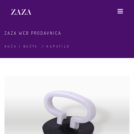
ZAZA WEB PRODAVNICA
KUĆA I BAŠTA
/
KUPATILO