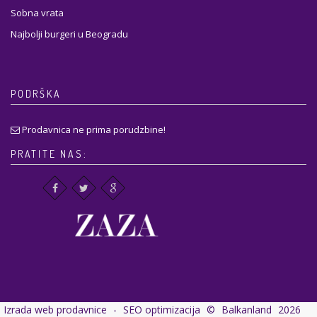
Sobna vrata
Najbolji burgeri u Beogradu
PODRŠKA
Prodavnica ne prima porudzbine!
PRATITE NAS:
Izrada web prodavnice
-
SEO optimizacija
©
Balkanland
2026