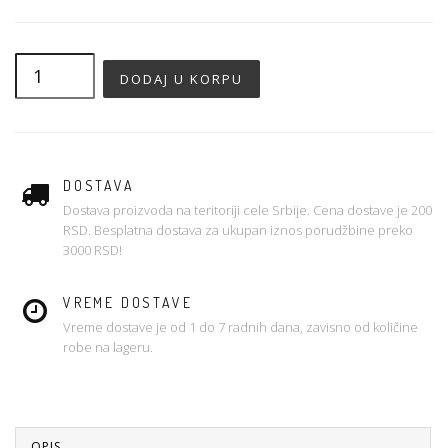
DOSTAVA
Dostava proizvoda na teritoriji cele Srbije. Cena dostave je 200
RSD. Besplatna dostava za ukupan iznos porudžbine preko
3000 RSD!
VREME DOSTAVE
Vreme dostave je od 1 do 7 radnih dana, zavisno od količine
robe na lageru.
OPIS