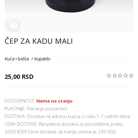
ČEP ZA KADU MALI
Kuća i bašta
/
Kupatilo
25,00 RSD
DOSTUPNOST:
Nema na stanju
PLAĆANJE: Plaćanje pouzećem
DOSTAVA: Dostava na adresu kupca u roku 1-7 radnih dana
CENA DOSTAVE: Besplatna dostava za porudžbine preko
3000 RSD! Cena dostave za manje iznose je 200 RSD.