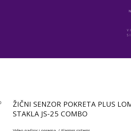
V
S
ŽIČNI SENZOR POKRETA PLUS LO
STAKLA JS-25 COMBO
Video nadzor i oprema
/
Alarmni sistemi