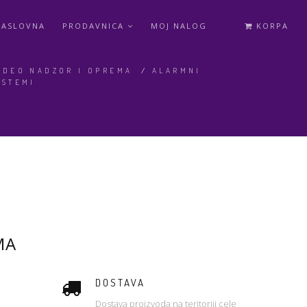
NASLOVNA
PRODAVNICA
MOJ NALOG
KORPA
IDEO NADZOR I OPREMA
/
ALARMNI
ISTEMI
MA
DOSTAVA
Dostava proizvoda na teritoriji cele