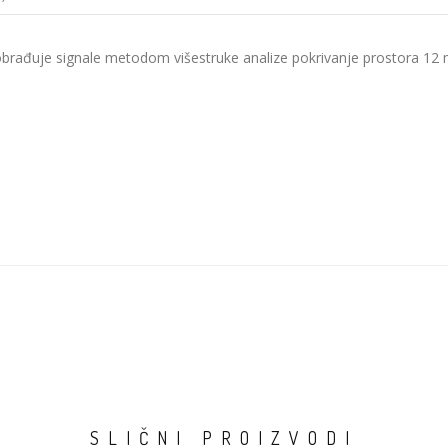
obrađuje signale metodom višestruke analize pokrivanje prostora 1
SLIČNI PROIZVODI