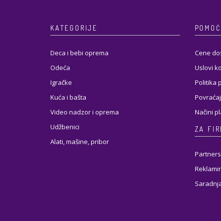
KATEGORIJE
POMOĆ
Deca i bebi oprema
Cene do
Odeća
Uslovi k
Igračke
Politika 
Kuća i bašta
Povraćaj
Video nadzor i oprema
Načini p
Udžbenici
ZA FI
Alati, mašine, pribor
Partners
Reklamir
Saradnj