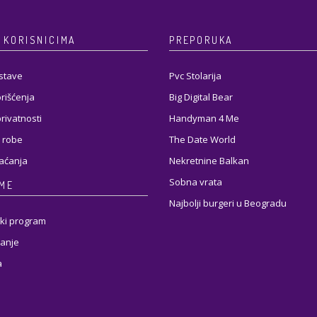
 KORISNICIMA
PREPORUKA
stave
Pvc Stolarija
orišćenja
Big Digital Bear
privatnosti
Handyman 4 Me
 robe
The Date World
laćanja
Nekretnine Balkan
Sobna vrata
RME
Najbolji burgeri u Beogradu
ki program
anje
a