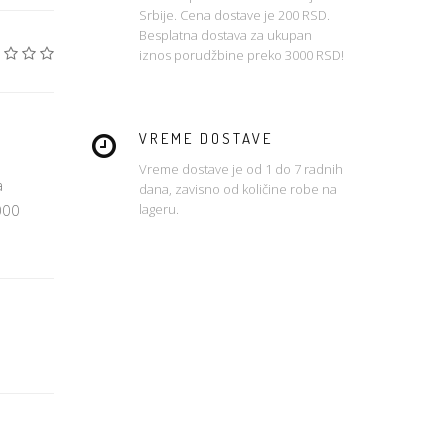
Srbije. Cena dostave je 200 RSD.
Besplatna dostava za ukupan
iznos porudžbine preko 3000 RSD!
VREME DOSTAVE
Vreme dostave je od 1 do 7 radnih
a
dana, zavisno od količine robe na
lageru.
000