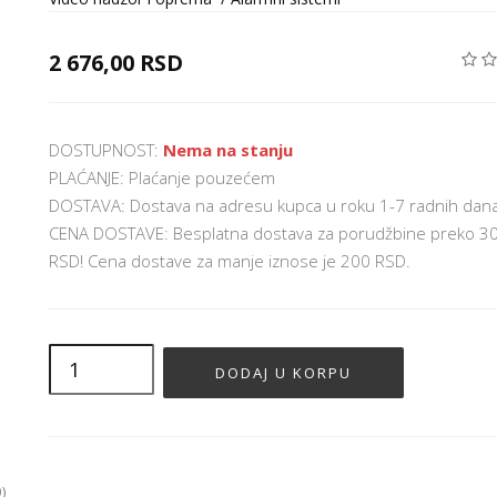
2 676,00 RSD
DOSTUPNOST:
Nema na stanju
PLAĆANJE: Plaćanje pouzećem
DOSTAVA: Dostava na adresu kupca u roku 1-7 radnih dan
CENA DOSTAVE: Besplatna dostava za porudžbine preko 3
RSD! Cena dostave za manje iznose je 200 RSD.
)