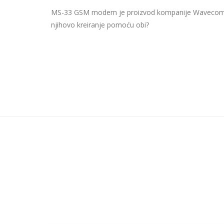
MS-33 GSM modem je proizvod kompanije Wavecom i ko
njihovo kreiranje pomoću obi?