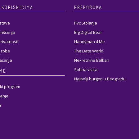
 KORISNICIMA
PREPORUKA
stave
Pvc Stolarija
orišćenja
Big Digital Bear
privatnosti
Handyman 4 Me
 robe
The Date World
laćanja
Nekretnine Balkan
Sobna vrata
RME
Najbolji burgeri u Beogradu
ki program
anje
a