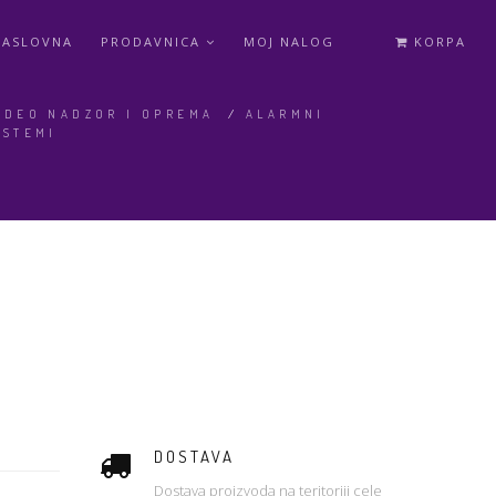
NASLOVNA
PRODAVNICA
MOJ NALOG
KORPA
IDEO NADZOR I OPREMA
/
ALARMNI
ISTEMI
DOSTAVA
Dostava proizvoda na teritoriji cele