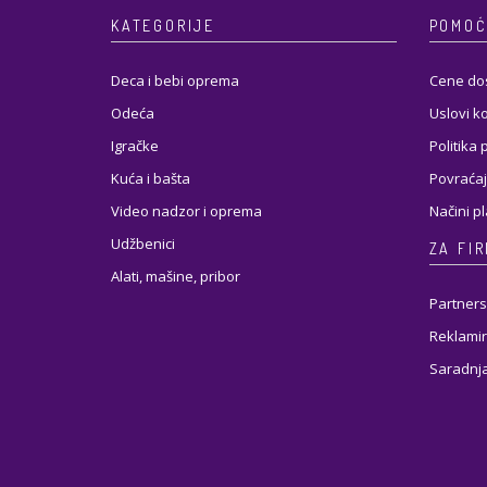
KATEGORIJE
POMOĆ
Deca i bebi oprema
Cene do
Odeća
Uslovi k
Igračke
Politika 
Kuća i bašta
Povraćaj
Video nadzor i oprema
Načini p
Udžbenici
ZA FI
Alati, mašine, pribor
Partners
Reklamir
Saradnj