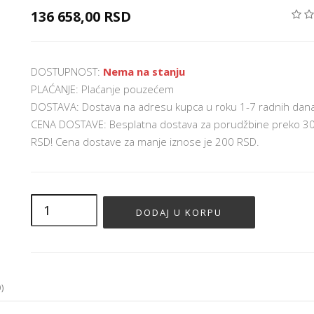
136 658,00 RSD
DOSTUPNOST:
Nema na stanju
PLAĆANJE: Plaćanje pouzećem
DOSTAVA: Dostava na adresu kupca u roku 1-7 radnih dan
CENA DOSTAVE: Besplatna dostava za porudžbine preko 3
RSD! Cena dostave za manje iznose je 200 RSD.
)