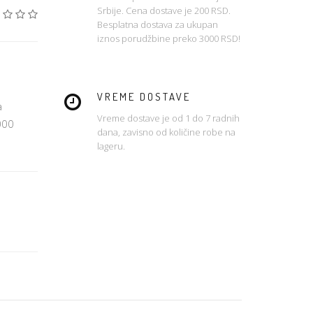
Srbije. Cena dostave je 200 RSD.
Besplatna dostava za ukupan
iznos porudžbine preko 3000 RSD!
VREME DOSTAVE
a
Vreme dostave je od 1 do 7 radnih
000
dana, zavisno od količine robe na
lageru.