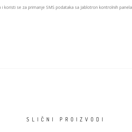
risti se za primanje SMS podataka sa Jablotron kontrolnih panela. 
SLIČNI PROIZVODI