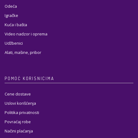
Odeća
Igračke
Kuća i bašta
Video nadzor i oprema
Udžbenici
Alati, mašine, pribor
POMOĆ KORISNICIMA
Cene dostave
Uslovi korišćenja
Politika privatnosti
Povraćaj robe
Načini plaćanja