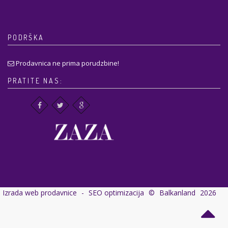
PODRŠKA
Prodavnica ne prima porudzbine!
PRATITE NAS:
Izrada web prodavnice
-
SEO optimizacija
©
Balkanland
2026