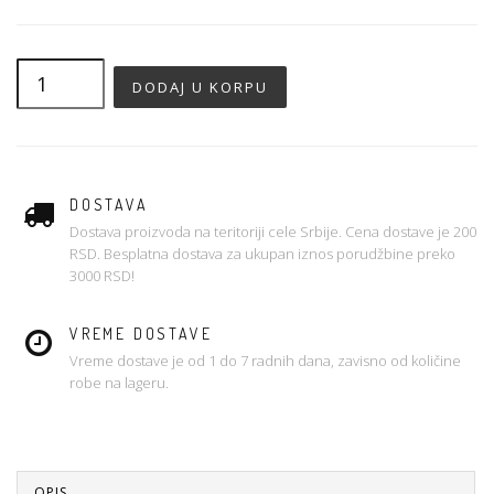
DOSTAVA
Dostava proizvoda na teritoriji cele Srbije. Cena dostave je 200
RSD. Besplatna dostava za ukupan iznos porudžbine preko
3000 RSD!
VREME DOSTAVE
Vreme dostave je od 1 do 7 radnih dana, zavisno od količine
robe na lageru.
OPIS