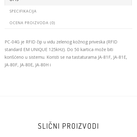
SPECIFIKACIJA
OCENA PROIZVODA (0)
PC-04G je RFID čip u vidu zelenog kožnog priveska (RFID
standard EM UNIQUE 125kHz). Do 50 kartica može biti
korišćeno u sistemu. Koristi se na tastaturama JA-81F, JA-81E,
JA-80F, JA-80E, JA-80H i
SLIČNI PROIZVODI