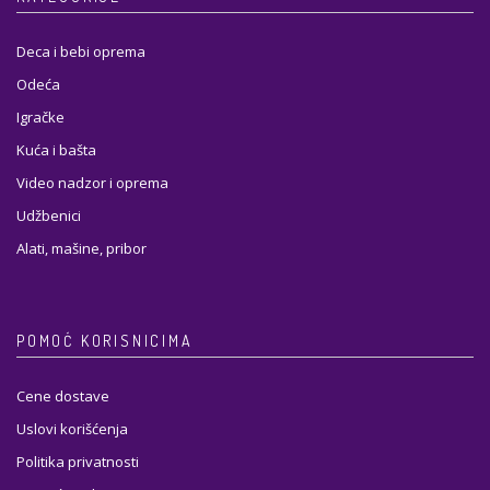
Deca i bebi oprema
Odeća
Igračke
Kuća i bašta
Video nadzor i oprema
Udžbenici
Alati, mašine, pribor
POMOĆ KORISNICIMA
Cene dostave
Uslovi korišćenja
Politika privatnosti