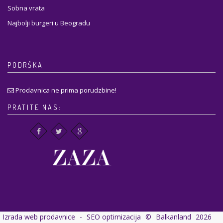
Sobna vrata
Najbolji burgeri u Beogradu
PODRŠKA
Prodavnica ne prima porudzbine!
PRATITE NAS:
Izrada web prodavnice
-
SEO optimizacija
©
Balkanland
2026