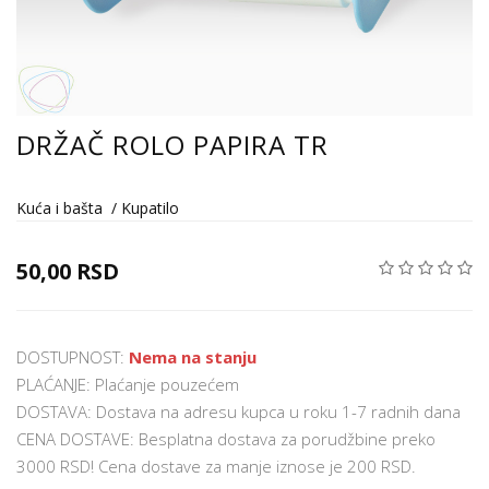
DRŽAČ ROLO PAPIRA TR
Kuća i bašta
/
Kupatilo
50,00 RSD
DOSTUPNOST:
Nema na stanju
PLAĆANJE: Plaćanje pouzećem
DOSTAVA: Dostava na adresu kupca u roku 1-7 radnih dana
CENA DOSTAVE: Besplatna dostava za porudžbine preko
3000 RSD! Cena dostave za manje iznose je 200 RSD.