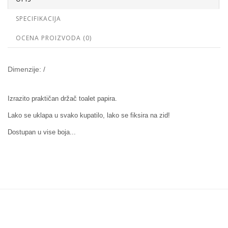
SPECIFIKACIJA
OCENA PROIZVODA (0)
Dimenzije: /
Izrazito praktičan držač toalet papira.
Lako se uklapa u svako kupatilo, lako se fiksira na zid!
Dostupan u vise boja...