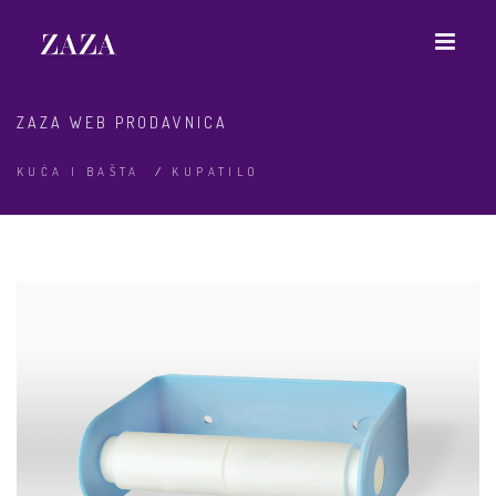
ZAZA WEB PRODAVNICA
KUĆA I BAŠTA
/
KUPATILO