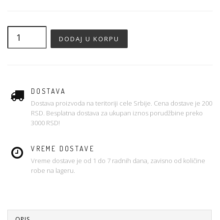
DOSTAVA
Dostava proizvoda na teritoriji cele Srbije. Cena dostave je 200
RSD. Besplatna dostava za ukupan iznos porudžbine preko
3000 RSD!
VREME DOSTAVE
Vreme dostave je od 1 do 7 radnih dana, zavisno od količine
robe na lageru.
OPIS